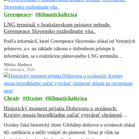
Greenpeace
KlimatickáKríza
LNG terminál v bratislavskom prístave nebude.
Greenpeace Slovensko rozhodnutie víta.
Podľa informácií, ktoré Greenpeace Slovensko získal od Verejných
prístavov, a.s. na základe zákona o slobodnom prístupe k
informáciám, sa s realizáciou plánovaného LNG terminálu
nepočíta. Greenpeace Slovensko, ktorý proti projektu…
Mirka Ábelová
10 februára, 2026
Chráň
Oceány
KlimatickáKríza
Historický moment prijatia Dohovoru o oceánoch:
Krajiny musia bezodkladne začať vytvárať chránené
oblasti na otvorenom mori
Oceány čaká historický zlom: Globálny dohovor o oceánoch získal
60. ratifikáciu a môže vstúpiť do platnosti. Teraz je však na