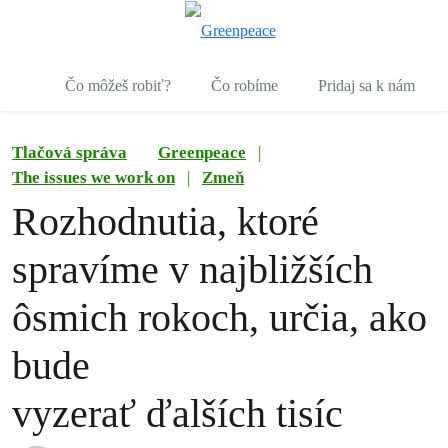
Pr
Ponuka
Čo môžeš robiť?
Čo robíme
Pridaj sa k nám
Tlačová správa
Greenpeace
|
The issues we work on
|
Zmeň
Rozhodnutia, ktoré
spravíme v najbližších
ôsmich rokoch, určia, ako
bude
vyzerať ďalších tisíc