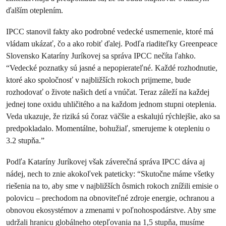
ďalším oteplením.
IPCC stanovil fakty ako podrobné vedecké usmernenie, ktoré má
vládam ukázať, čo a ako robiť ďalej. Podľa riaditeľky Greenpeace
Slovensko Kataríny Juríkovej sa správa IPCC nečíta ľahko.
“Vedecké poznatky sú jasné a nepopierateľné. Každé rozhodnutie,
ktoré ako spoločnosť v najbližších rokoch prijmeme, bude
rozhodovať o živote našich detí a vnúčat. Teraz záleží na každej
jednej tone oxidu uhličitého a na každom jednom stupni oteplenia.
Veda ukazuje, že riziká sú čoraz väčšie a eskalujú rýchlejšie, ako sa
predpokladalo. Momentálne, bohužiaľ, smerujeme k otepleniu o
3.2 stupňa.”
Podľa Kataríny Juríkovej však záverečná správa IPCC dáva aj
nádej, nech to znie akokoľvek pateticky: “Skutočne máme všetky
riešenia na to, aby sme v najbližších ôsmich rokoch znížili emisie o
polovicu – prechodom na obnoviteľné zdroje energie, ochranou a
obnovou ekosystémov a zmenami v poľnohospodárstve. Aby sme
udržali hranicu globálneho otepľovania na 1,5 stupňa, musíme