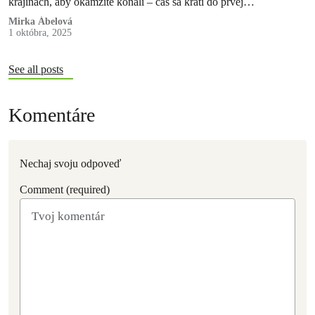
krajinách, aby okamžite konali – čas sa kráti do prvej…
Mirka Ábelová
1 októbra, 2025
See all posts
Komentáre
Nechaj svoju odpoveď
Comment (required)