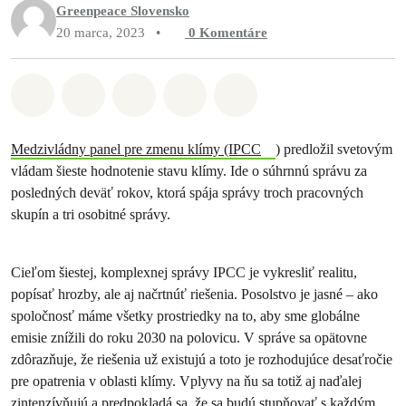
Greenpeace Slovensko
20 marca, 2023
•
0
Komentáre
Zdieľať na Whatsapp
Zdieľať na Facebook
Zdieľať na Twitter
Zdieľať prostredníctvom Em
Share on Bluesky
Medzivládny panel pre zmenu klímy (IPCC
) predložil svetovým
vládam šieste hodnotenie stavu klímy. Ide o súhrnnú správu za
posledných deväť rokov, ktorá spája správy troch pracovných
skupín a tri osobitné správy.
Cieľom šiestej, komplexnej správy IPCC je vykresliť realitu,
popísať hrozby, ale aj načrtnúť riešenia. Posolstvo je jasné – ako
spoločnosť máme všetky prostriedky na to, aby sme globálne
emisie znížili do roku 2030 na polovicu. V správe sa opätovne
zdôrazňuje, že riešenia už existujú a toto je rozhodujúce desaťročie
pre opatrenia v oblasti klímy. Vplyvy na ňu sa totiž aj naďalej
zintenzívňujú a predpokladá sa, že sa budú stupňovať s každým