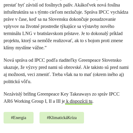
prestať byť závislí od fosílnych palív. Akákoľvek nová fosílna
infraštruktúra sa s týmto cieľom nezlučuje. Správa IPCC vychádza
práve v čase, keď sa na Slovensku dokončuje posudzovanie
vplyvov na životné prostredie týkajúce sa výstavby nového
terminálu LNG v bratislavskom prístave. Je to dokonalý príklad
projektu, ktorý sa nemôže realizovať, ak to s bojom proti zmene
klímy myslíme vážne.”
Nová správa od IPCC podľa riaditeľky Greenpeace Slovensko
ukazuje, že výzvy pred nami sú obrovské. Ale takisto sú pred nami
aj možnosti, veci zmeniť. Treba však na to mať (okrem iného aj)
politickú vôľu.
Nezávislý brífing Greenpeace Key Takeaways zo správ IPCC
AR6 Working Group I, II a III je
k dispozícii tu
.
#
Energia
#
KlimatickáKríza