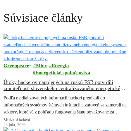
Súvisiace články
Greenpeace
Mier
Energia
Energetické spoločenstvá
Útoky hackerov napojených na ruskú FSB potvrdili
zraniteľnosť slovenského centralizovaného energetického
systému, upozorňuje Greenpeace Slovensko.
Podľa medializovaných informácií hackeri prenikali do
Decentralizované obnoviteľné zdroje sú cestou z krízy.
informačných systémov štátnych inštitúcií a zároveň sa zamerali na
sektory, ktoré sú z pohľadu fungovania štátu považované za
kritické. Išlo najmä o energetiku, obranný…
Mirka Ábelová
23 júla, 2026