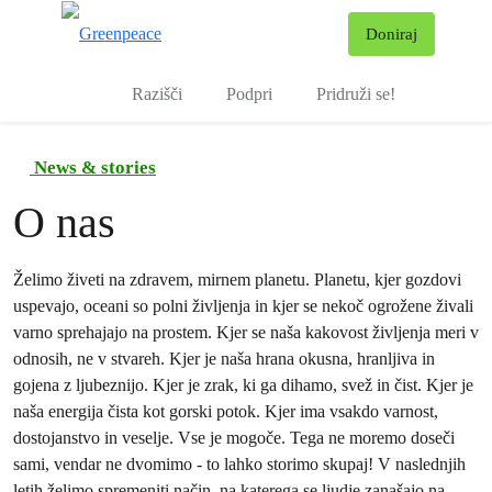
Pr
Doniraj
Meni
Razišči
Podpri
Pridruži se!
News & stories
O nas
Želimo živeti na zdravem, mirnem planetu. Planetu, kjer gozdovi
uspevajo, oceani so polni življenja in kjer se nekoč ogrožene živali
varno sprehajajo na prostem. Kjer se naša kakovost življenja meri v
odnosih, ne v stvareh. Kjer je naša hrana okusna, hranljiva in
gojena z ljubeznijo. Kjer je zrak, ki ga dihamo, svež in čist. Kjer je
naša energija čista kot gorski potok. Kjer ima vsakdo varnost,
dostojanstvo in veselje. Vse je mogoče. Tega ne moremo doseči
sami, vendar ne dvomimo - to lahko storimo skupaj! V naslednjih
letih želimo spremeniti način, na katerega se ljudje zanašajo na