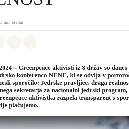
3 min branja
sapp
a Facebook
Deli na Twitter
Deli preko Email
Share on Bluesky
 2024 – Greenpeace aktivisti iz 8 držav so danes
rsko konferenco NENE, ki se odvija v portoro
esli sporočilo: Jedrske pravljice, draga realno
ega sekretarja za nacionalni jedrski program,
reenpeace aktivistka razpela transparent s spor
udje plačujemo.