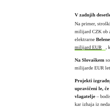
V zadnjih desetle
Na primer, strošk
milijard CZK ob z
elektrarne
Belene
milijard EUR
, 
Na Slovaškem
so
milijarde EUR le
Projekti izgradn
upravičeni le, č
vlagatelje
– bodis
kar izhaja iz ne