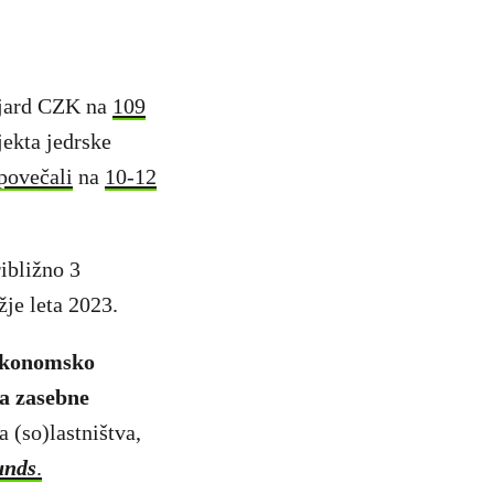
ijard CZK na
109
jekta jedrske
povečali
na
10-12
ibližno 3
je leta 2023.
 ekonomsko
za zasebne
a (so)lastništva,
unds
.