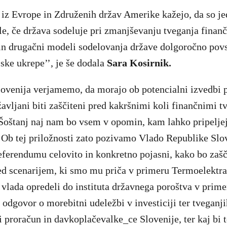
i iz Evrope in Združenih držav Amerike kažejo, da so je
le, če država sodeluje pri zmanjševanju tveganja finanč
 in drugačni modeli sodelovanja države dolgoročno pov
jske ukrepe’’, je še dodala
Sara Kosirnik.
ovenija verjamemo, da morajo ob potencialni izvedbi p
avljani biti zaščiteni pred kakršnimi koli finančnimi tv
Šoštanj naj nam bo vsem v opomin, kam lahko pripelje
. Ob tej priložnosti zato pozivamo Vlado Republike Slov
ferendumu celovito in konkretno pojasni, kako bo zašči
ed scenarijem, ki smo mu priča v primeru Termoelektra
vlada opredeli do instituta državnega poroštva v prime
 odgovor o morebitni udeležbi v investiciji ter tveganjih
i proračun in davkoplačevalke_ce Slovenije, ter kaj bi 