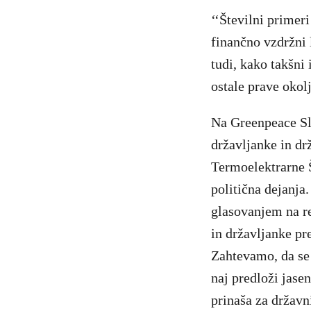
‘‘Številni primer
finančno vzdržni 
tudi, kako takšni
ostale prave okol
Na Greenpeace Sl
državljanke in drž
Termoelektrarne 
politična dejanja
glasovanjem na re
in državljanke pr
Zahtevamo, da se 
naj predloži jasen
prinaša za državn