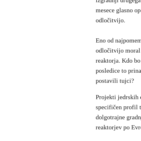
izgradnji drugega
mesece glasno op
odločitvijo.
Eno od najpomemb
odločitvijo moral
reaktorja. Kdo bo 
posledice to prin
postavili tujci?
Projekti jedrskih
specifičen profil 
dolgotrajne gradn
reaktorjev po Evr