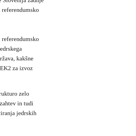
e Slovenija zadnje
d referendumsko
d referendumsko
jedrskega
država, kakšne
 JEK2 za izvoz
rukturo zelo
zahtev in tudi
iranja jedrskih