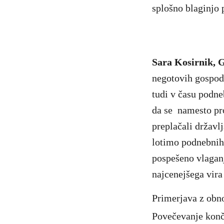
splošno blaginjo 
Sara Kosirnik, 
negotovih gospoda
tudi v času podneb
da se namesto pr
preplačali državl
lotimo podnebnih 
pospešeno vlaganje
najcenejšega vira 
Primerjava z obno
Povečevanje končn