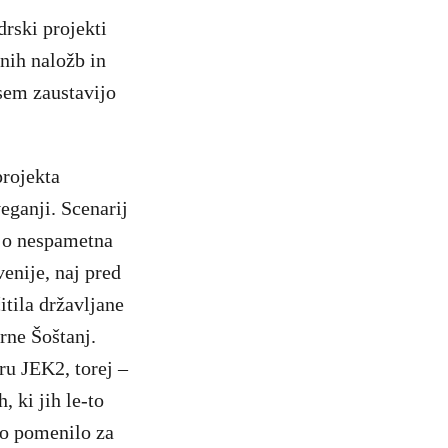
drski projekti
nih naložb in
sem zaustavijo
rojekta
eganji. Scenarij
jo nespametna
enije, naj pred
tila državljane
rne Šoštanj.
ru JEK2, torej –
, ki jih le-to
to pomenilo za