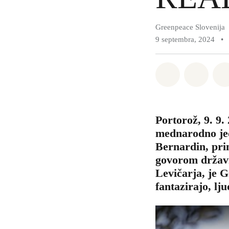
Greenpeace Slovenija
9 septembra, 2024
•
Deli na What
Deli n
Portorož, 9. 9.
mednarodno jed
Bernardin, prin
govorom državn
Levičarja, je G
fantazirajo, lj