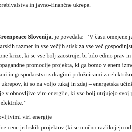
prebivalstva in javno-finančne ukrepe.
Greenpeace Slovenija
, je povedala: ‘’V času omejene j
rskih razmer in vse večjih stisk za vse več gospodinjs
ne krize, ki se vse bolj zaostruje, bi bilo edino prav i
opagandne promocije projekta, ki ga bomo v enem izme
jani in gospodarstvo z dragimi položnicami za elektriko,
ukrepov, ki so na voljo tukaj in zdaj – energetska učin
 v obnovljive vire energije, ki vse bolj utrjujejo svoj 
elektrike.’’
vljivimi viri energije
e cene jedrskih projektov (ki se močno razlikujejo od 