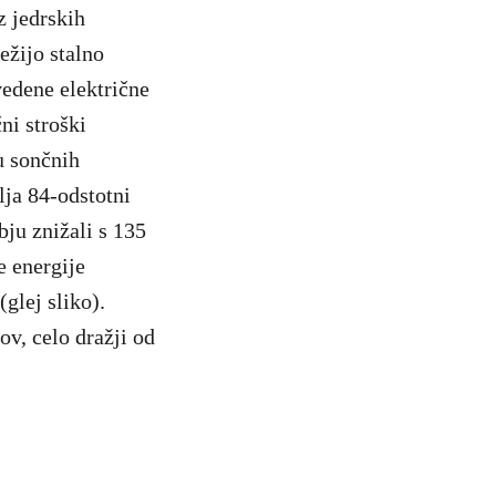
z jedrskih
ežijo stalno
edene električne
ni stroški
u sončnih
ja 84-odstotni
bju znižali s 135
 energije
glej sliko).
ov, celo dražji od