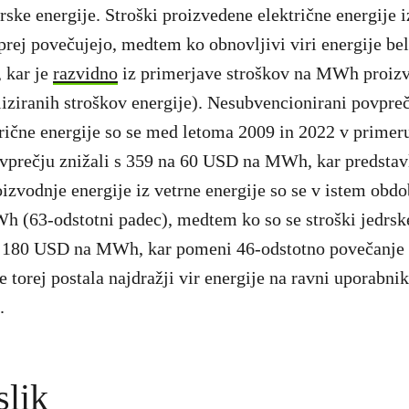
rske energije. Stroški proizvedene električne energije i
aprej povečujejo, medtem ko obnovljivi viri energije bel
, kar je
razvidno
iz primerjave stroškov na MWh proizv
aliziranih stroškov energije). Nesubvencionirani povpreč
rične energije so se med letoma 2009 in 2022 v primer
vprečju znižali s 359 na 60 USD na MWh, kar predstavl
oizvodnje energije iz vetrne energije so se v istem obdo
 (63-odstotni padec), medtem ko so se stroški jedrske
a 180 USD na MWh, kar pomeni 46-odstotno povečanje (
e torej postala najdražji vir energije na ravni uporabnik
.
slik