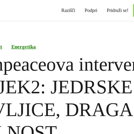
Razišči
Podpri
Pridruži se!
t
Energetika
peaceova interve
i JEK2: JEDRSKE
VLJICE, DRAGA
LNOST