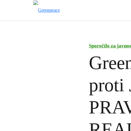
Sporočilo za javnos
Green
prot
PRA
REA