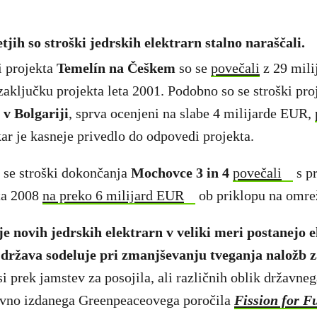
tjih so stroški jedrskih elektrarn stalno naraščali.
i projekta
Temelín na Češkem
so se
povečali
z 29 mil
aključku projekta leta 2001. Podobno so se stroški pro
 v Bolgariji
, sprva ocenjeni na slabe 4 milijarde EUR,
kar je kasneje privedlo do odpovedi projekta.
 se stroški dokončanja
Mochovce 3 in 4
povečali
s pr
ta 2008
na preko 6 milijard EUR
ob priklopu na omrež
je novih jedrskih elektrarn v veliki meri postanejo
e država sodeluje pri zmanjševanju tveganja naložb 
i prek jamstev za posojila, ali različnih oblik državneg
davno izdanega Greenpeaceovega poročila
Fission for F