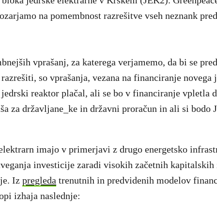
 bloka jedrske elektrarne v Krškem (JEK2). Greenpeac
ozarjamo na pomembnost razrešitve vseh neznank pre
nejših vprašanj, za katerega verjamemo, da bi se pre
 razrešiti, so vprašanja, vezana na financiranje novega 
jedrski reaktor plačal, ali se bo v financiranje vpletla 
aša za državljane_ke in državni proračun in ali si bodo
 elektrarn imajo v primerjavi z drugo energetsko infrast
tveganja investicije zaradi visokih začetnih kapitalskih 
je. Iz
pregleda
trenutnih in predvidenih modelov financ
opi izhaja naslednje: