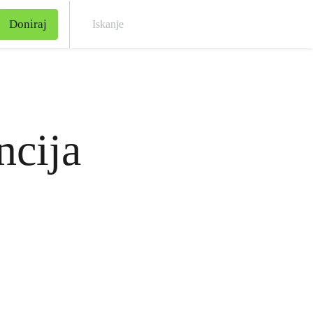
Doniraj
Iska
ncija