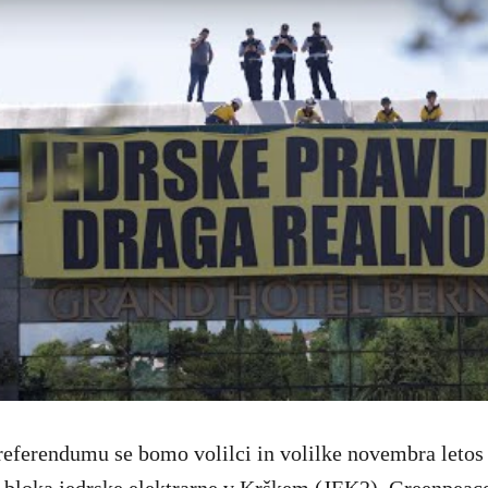
eferendumu se bomo volilci in volilke novembra letos 