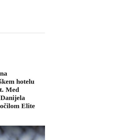
 na
škem hotelu
st. Med
 Danijela
očilom Elite