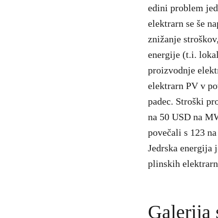
edini problem jed
elektrarn se še n
znižanje stroškov
energije (t.i. lok
proizvodnje elekt
elektrarn PV v po
padec. Stroški pr
na 50 USD na MWh
povečali s 123 n
Jedrska energija j
plinskih elektrarn
Galerija 