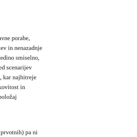
avne porabe,
tev in nenazadnje
n edino smiselno,
d scenarijev
 kar najhitreje
kovitost in
položaj
prvotnih) pa ni