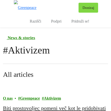
Pr
Doniraj
Meni
Razišči
Podpri
Pridruži se!
News & stories
#
Aktivizem
All articles
O nas
Greenpeace
Aktivizem
Biti prostovoljec pomeni več kot le pridobivati