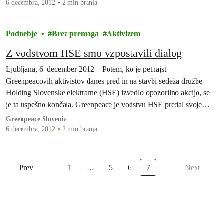
energije uporabljati premog.
6 decembra, 2012
2 min branja
Podnebje
Brez premoga
Aktivizem
Z vodstvom HSE smo vzpostavili dialog
Ljubljana, 6. december 2012 – Potem, ko je petnajst
Greenpeacovih aktivistov danes pred in na stavbi sedeža družbe
Holding Slovenske elektrarne (HSE) izvedlo opozorilno akcijo, se
je ta uspešno končala. Greenpeace je vodstvu HSE predal svoje
zahteve (1), HSE pa je predstavnico Greenpeace sprejel na
Greenpeace Slovenia
pogovor.
6 decembra, 2012
2 min branja
Prev
1
…
5
6
7
Next