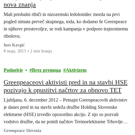
nova znanja
Mali priobalni ribiči in nizozemski ledolomilec morda na prvi
pogled nimata preveč skupnega, toda, ko dodamo še Greenpeace
in njihove prostovoljce, se rodi kampanja v podporo trajnostnemu
ribolovu.
Ines Kavgić
8 maja, 2013
2 min branja
Podnebje
Brez premoga
Aktivizem
Greenpeaceovi aktivisti pred in na stavbi HSE
pozivajo k opustitvi načrtov za obnovo TET
Ljubljana, 6. december 2012 – Petnajst Greenpeacovih aktivistov
je danes pred in na stavbi sedeža družbe Holding Slovenske
elektrarne (HSE) izvedlo opozorilno akcijo. Z njo so pozvali
vodstvo družbe, da ne potrdi načrtov Termoelektrarne Trbovlje
(TET), ki želi še nadaljnjih trideset let za proizvodnjo električen
Greenpeace Slovenia