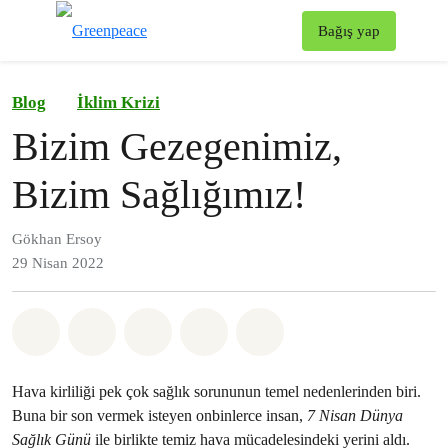
To
Bağış yap
Menü
Blog
İklim Krizi
Bizim Gezegenimiz,
Bizim Sağlığımız!
Gökhan Ersoy
29 Nisan 2022
Paylaş Whatsapp
Paylaş Facebook
Paylaş Twitter
Paylaş Email
Share on Bluesky
Hava kirliliği pek çok sağlık sorununun temel nedenlerinden biri.
Buna bir son vermek isteyen onbinlerce insan,
7 Nisan Dünya
Sağlık Günü
ile birlikte temiz hava mücadelesindeki yerini aldı.