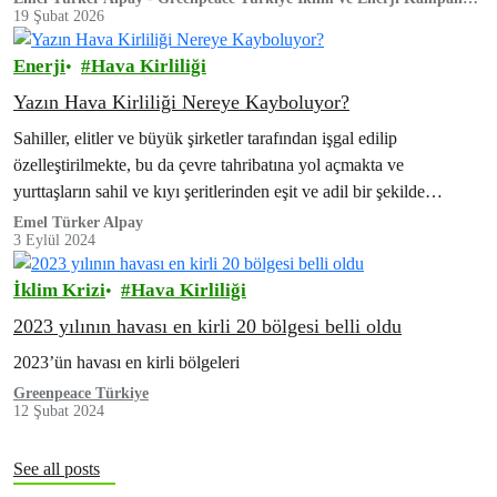
Sorumlusu
19 Şubat 2026
Enerji
Hava Kirliliği
Yazın Hava Kirliliği Nereye Kayboluyor?
Sahiller, elitler ve büyük şirketler tarafından işgal edilip
özelleştirilmekte, bu da çevre tahribatına yol açmakta ve
yurttaşların sahil ve kıyı şeritlerinden eşit ve adil bir şekilde
yararlanmasının önünde engel oluşturmaktadır.
Emel Türker Alpay
3 Eylül 2024
İklim Krizi
Hava Kirliliği
2023 yılının havası en kirli 20 bölgesi belli oldu
2023’ün havası en kirli bölgeleri
Greenpeace Türkiye
12 Şubat 2024
See all posts