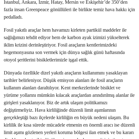
İstanbul, Ankara, İzmir, Hatay, Mersin ve Eskişehir’de 350’den
fazla insan Greenpeace gönüllüleri ile birlikte temiz hava hakkı için
pedalladı.
Fosil yakıtlı araçlar hem havamızı kirleten partikül maddeler ile
sağlığımızı tehdit ediyor hem de karbon ayak izimizi yükselterek
iklim krizini derinleştiriyor. Fosil araçların kentlerimizdeki
hegemonyasına son vermek için dünya sağlık günü haftasında
otoyol şeritlerini bisikletlerimizle işgal ettik.
Dünyada özellikle dizel yakıtlı araçların kullanımını yasaklayan
tarihler belirleniyor. Düşük emisyon alanları ile fosil araçların
kullanım alanları daraltılıyor. Kent merkezlerinde bisiklet ve
yürüme yollarını mümkün kılacak araçlardan arındırılmış alanlar ile
girişleri yasaklanıyor. Biz de artık ulaşım politikamızı
değiştirmeliyiz. Hava kirliliğinde düzenli limit aşımlarının
gerçekleştiği bazı ilçelerde kirliliğin en büyük nedeni ulaşım. Bu
kirlilik ile kısa sürede mücadele etmenin en önemli aracı ise düzenli
limit aşımı gözlenen yerleri koruma bölgesi ilan etmek ve bu kararı