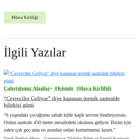
#
Hava Kirliliği
İlgili Yazılar
Çalıştığımız Alanlar
Kömür
Hava Kirliliği
“Çevreciler Geliyor” diye kapanan termik santralde
bilirkişi günü
“6 yaşındaki çocuğumu sabah külle kaplı servise bindiriyorum.
Ordan santrale 450 metre mesafedeki okuluna gidiyor. Bizim için
zaten çok geç ama en azından onları kurtarmamız lazım.”
Emel Türker Alpay - Greenpeace Türkiye İklim ve Enerji Kampanya