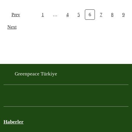
Prev
1
…
4
5
6
7
8
9
Next
Greenpeace Türkiye
Haberler