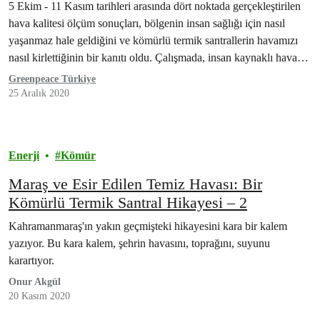
5 Ekim - 11 Kasım tarihleri arasında dört noktada gerçekleştirilen
hava kalitesi ölçüm sonuçları, bölgenin insan sağlığı için nasıl
yaşanmaz hale geldiğini ve kömürlü termik santrallerin havamızı
nasıl kirlettiğinin bir kanıtı oldu. Çalışmada, insan kaynaklı hava
kirliliğinin en büyük nedenlerinden olan partikül madde 10
Greenpeace Türkiye
(PM10), partikül madde 2,5 (PM2,5) ile SO2 ve NO2 yoğunlukları
25 Aralık 2020
ölçüldü.
Enerji
Kömür
Maraş ve Esir Edilen Temiz Havası: Bir
Kömürlü Termik Santral Hikayesi – 2
Kahramanmaraş'ın yakın geçmişteki hikayesini kara bir kalem
yazıyor. Bu kara kalem, şehrin havasını, toprağını, suyunu
karartıyor.
Onur Akgül
20 Kasım 2020