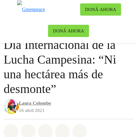
Ca
DONÁ AHORA
Menú
Blog
Blog
|
Bosques
DONÁ AHORA
Día Internacional de la
Lucha Campesina: “Ni
una hectárea más de
desmonte”
Laura Colombo
16 abril 2021
Share on Whatsapp
Share on Facebook
Share on Twitter
Share via Email
Share on Bluesky