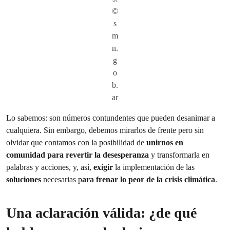
©
s
m
n.
g
o
b.
ar
Lo sabemos: son números contundentes que pueden desanimar a
cualquiera. Sin embargo, debemos mirarlos de frente pero sin
olvidar que contamos con la posibilidad de
unirnos en
comunidad para revertir la desesperanza
y transformarla en
palabras y acciones, y, así,
exigir
la implementación de las
soluciones
necesarias p
ara frenar lo peor de la crisis climática
.
Una aclaración válida: ¿de qué