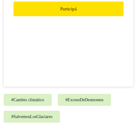
Participá
#
Cambio climático
#
ExcesoDeDesmontes
#
SalvemosLosGlaciares