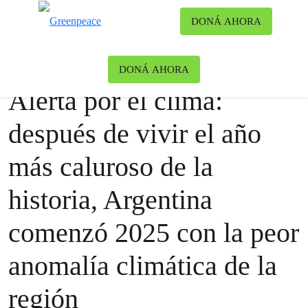
Ca
DONÁ AHORA
Menú
Blog
Clima y Energía
DONÁ AHORA
Alerta por el clima:
después de vivir el año
más caluroso de la
historia, Argentina
comenzó 2025 con la peor
anomalía climática de la
región