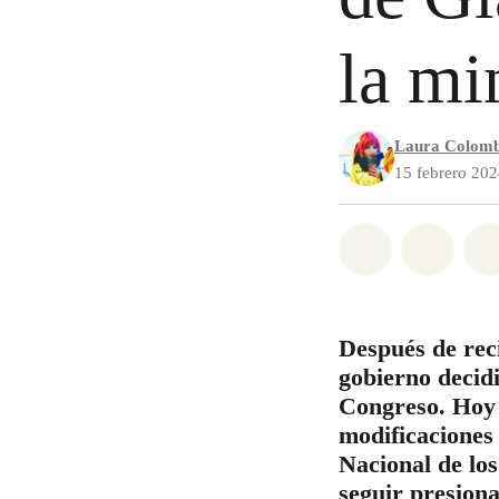
la mi
Laura Colom
15 febrero 20
Share on Wh
Share 
Después de reci
gobierno decid
Congreso. Hoy n
modificaciones 
Nacional de los
seguir presiona