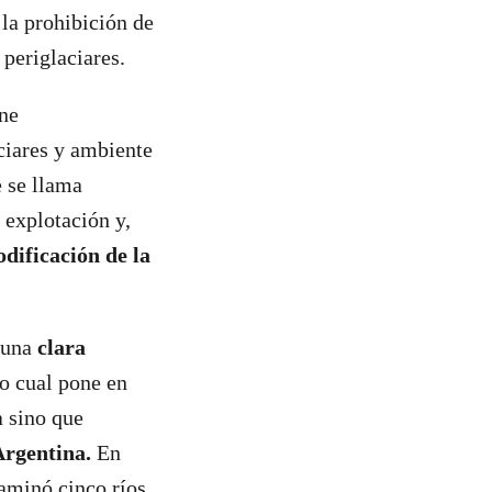
la prohibición de
 periglaciares.
ne
ciares y ambiente
e se llama
 explotación y,
odificación de la
n una
clara
lo cual pone en
a sino que
Argentina.
En
aminó cinco ríos