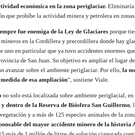
ctividad económica en la zona periglaciar.
Eliminaría 
ión que prohíbe la actividad minera y petrolera en zonas
empre fue enemiga de la Ley de Glaciares
porque tie
ineros en la Cordillera y precordillera donde hay gla
ene uno en particular que ya tuvo accidentes enormes qu
rovincia de San Juan. Su objetivo es ampliar el lugar de
an avanzar sobre el ambiente periglaciar. Por ello,
la m
 medida de esa ampliación
”, sostiene Viale.
o
no solo está localizada sobre ambiente periglacial, e
ey y dentro de la Reserva de Biósfera San Guillermo
, 
a vegetación y a más de 125 especies animales de la zon
sponsable del mayor accidente minero de la historia 
5 más de 1 millón de litros de solución cianurada cont