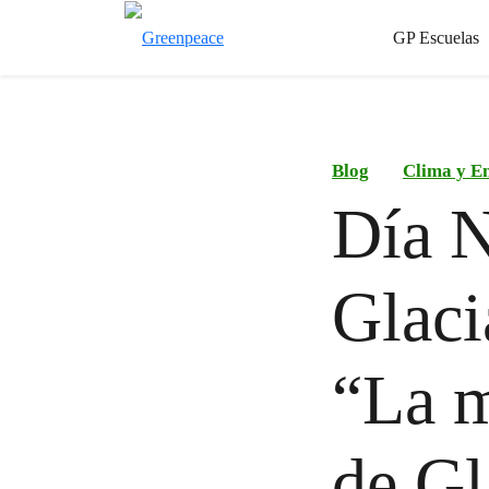
GP Escuelas
Blog
Clima y E
Día N
Glaci
“La m
de Gl