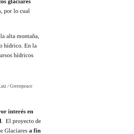
os glaciares
s
, por lo cual
la alta montaña,
 hídrico. En la
ursos hídricos
Katz / Greenpeace
or interés en
d
. El proyecto de
 de Glaciares
a fin