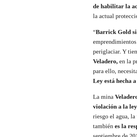
de habilitar la a
la actual protecc
“
Barrick Gold si
emprendimientos m
periglaciar. Y ti
Veladero,
en la p
para ello, necesit
Ley está hecha a
La mina
Velader
violación a la l
riesgo el agua, l
también
es la re
septiembre de 201