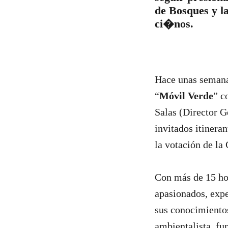
de Bosques y la
ci�nos.
Hace unas semana
“
Móvil Verde
” c
Salas (Director G
invitados itinera
la votación de la
Con más de 15 hor
apasionados, expe
sus conocimientos
ambientalista,
fu