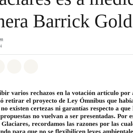
nera Barrick Gold
bo
24
atsapp
on Facebook
Share on Twitter
Share via Email
Share on Bluesky
bir varios rechazos en la votación artículo por a
ió retirar el proyecto de Ley Ómnibus que habí
o existen certezas ni garantías respecto a que 
propuestas no vuelvan a ser presentadas. Por es
 Glaciares, recordamos las razones por las cua
ndo para que no se flexibilicen leyes ambiental