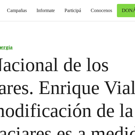
DON
Campañas
Informate
Participá
Conocenos
nergía
acional de los
ares. Enrique Vial
odificación de l
aciares es a medi