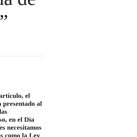
”
rtículo, el
a presentado al
las
o, en el Día
les necesitamos
es como la Ley