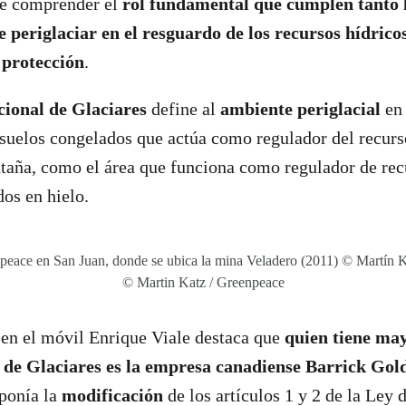
te comprender el
rol fundamental que cumplen tanto l
 periglaciar en el resguardo de los recursos hídrico
 protección
.
ional de Glaciares
define al
ambiente periglacial
en 
suelos congelados que actúa como regulador del recurso
taña, como el área que funciona como regulador de rec
dos en hielo.
eace en San Juan, donde se ubica la mina Veladero (2011) © Martín 
© Martin Katz / Greenpeace
 en el móvil Enrique Viale destaca que
quien tiene may
 de Glaciares es la empresa canadiense Barrick Gol
ponía la
modificación
de los artículos 1 y 2 de la Ley