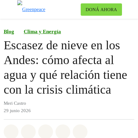
Ca
DONÁ AHORA
Menú
Blog
Clima y Energía
Escasez de nieve en los
Andes: cómo afecta al
agua y qué relación tiene
con la crisis climática
Meri Castro
29 junio 2026
Share on Whatsapp
Share on Facebook
Share on Twitter
Share via Email
Share on Bluesky