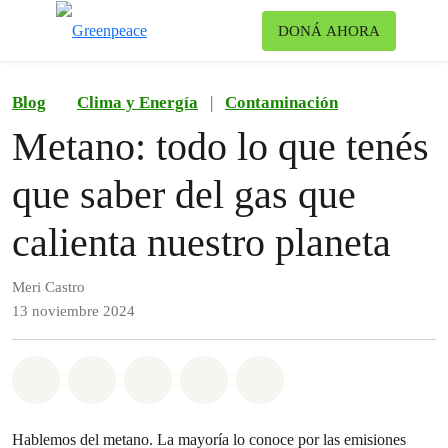
Ca
DONÁ AHORA
Menú
Blog
Clima y Energía
|
Contaminación
Metano: todo lo que tenés
que saber del gas que
calienta nuestro planeta
Meri Castro
13 noviembre 2024
Share on Whatsapp
Share on Facebook
Share on Twitter
Share via Email
Share on Bluesky
Hablemos del metano. La mayoría lo conoce por las emisiones