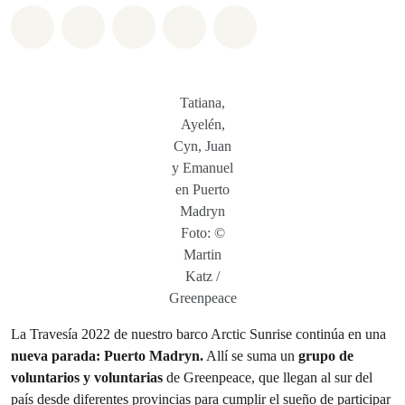
Share on Whatsapp
Share on Facebook
Share on Twitter
Share via Email
Share on Bluesky
Tatiana,
Ayelén,
Cyn, Juan
y Emanuel
en Puerto
Madryn
Foto: ©
Martin
Katz /
Greenpeace
La Travesía 2022 de nuestro barco Arctic Sunrise continúa en una
nueva parada: Puerto Madryn.
Allí se suma un
grupo de
voluntarios y voluntarias
de Greenpeace, que llegan al sur del
país desde diferentes provincias para cumplir el sueño de participar