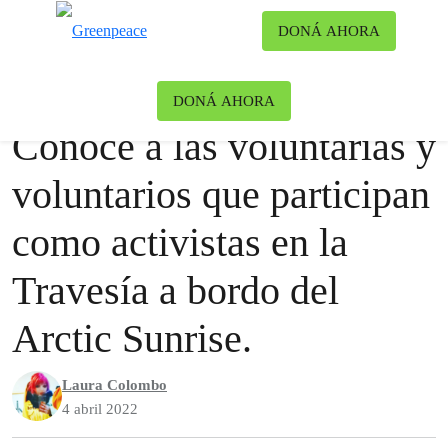
Ca
DONÁ AHORA
Menú
Blog
Océanos
DONÁ AHORA
Conocé a las voluntarias y
voluntarios que participan
como activistas en la
Travesía a bordo del
Arctic Sunrise.
Laura Colombo
4 abril 2022