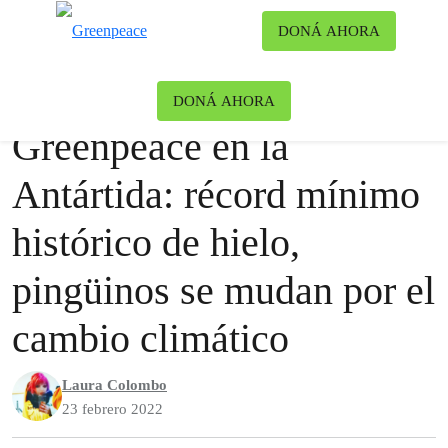
Ca
DONÁ AHORA
Menú
Blog
Océanos
DONÁ AHORA
Greenpeace en la
Antártida: récord mínimo
histórico de hielo,
pingüinos se mudan por el
cambio climático
Laura Colombo
23 febrero 2022