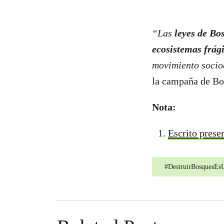
“Las
leyes de Bo
ecosistemas frági
movimiento socio
la campaña de Bo
Nota:
Escrito prese
#
DestruirBosquesE