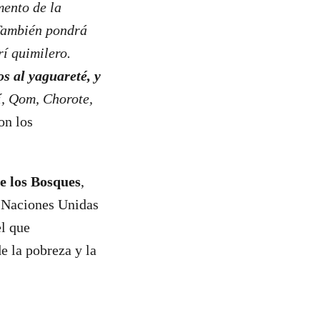
ento de la
 También pondrá
rí quimilero.
s al yaguareté, y
, Qom, Chorote,
on los
de los Bosques
,
s Naciones Unidas
l que
e la pobreza y la