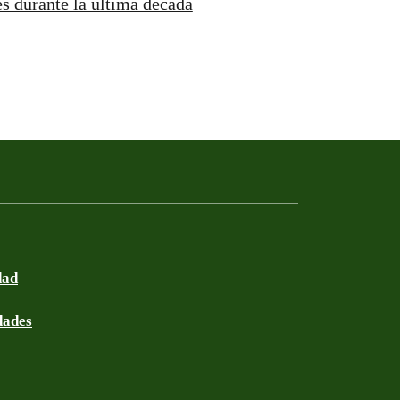
es durante la última década
dad
dades