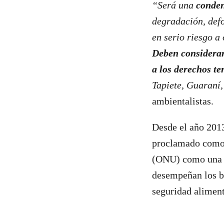
“Será una
conden
degradación, def
en serio riesgo a 
Deben considerars
a los derechos te
Tapiete, Guaraní,
ambientalistas.
Desde el año 201
proclamado como 
(ONU) como una o
desempeñan los bo
seguridad alimen