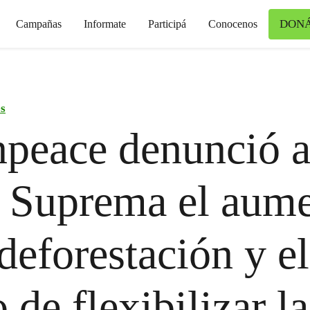
DON
Campañas
Informate
Participá
Conocenos
s
peace denunció a
 Suprema el aum
 deforestación y el
o de flexibilizar l