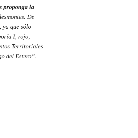
se proponga la
 desmontes. De
, ya que sólo
ría I, rojo,
tos Territoriales
go del Estero”.