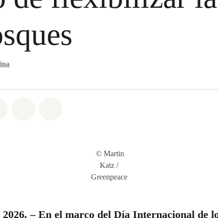
osques
ina
6
atsapp
on Facebook
Share on Twitter
Share via Email
Share on Bluesky
© Martin
Katz /
Greenpeace
 2026. – En el marco del Día Internacional de l