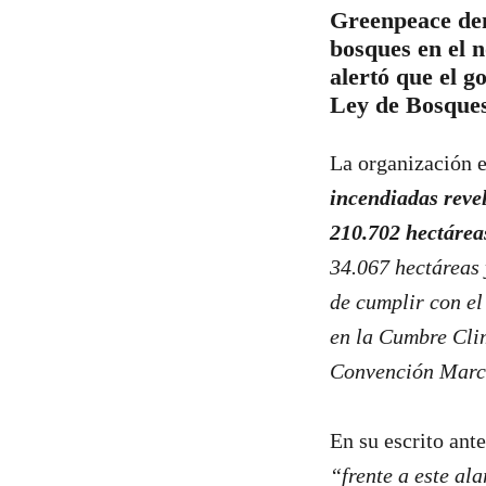
Greenpeace den
bosques en el n
alertó que el g
Ley de Bosques
La organización 
incendiadas revel
210.702 hectárea
34.067 hectáreas 
de cumplir con e
en la Cumbre Cli
Convención Marco
En su escrito ant
“frente a este al