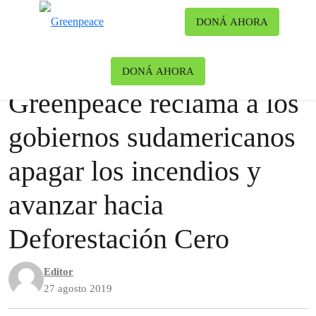
Ca
DONÁ AHORA
Menú
Noticias
Bosques
DONÁ AHORA
Greenpeace reclama a los
gobiernos sudamericanos
apagar los incendios y
avanzar hacia
Deforestación Cero
Editor
27 agosto 2019