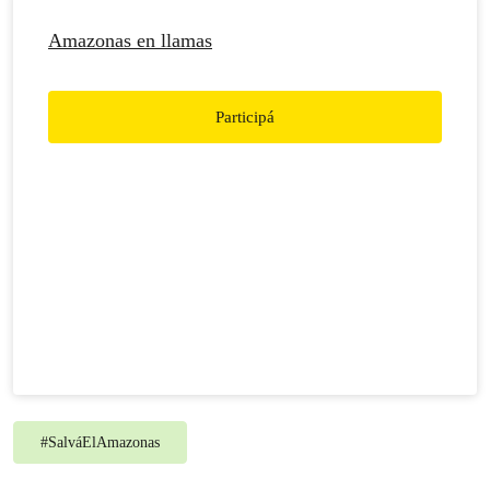
Amazonas en llamas
Participá
#
SalváElAmazonas