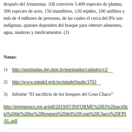
después del Amazonas. Allí conviven 3.400 especies de plantas,
500 especies de aves, 150 mamíferos, 120 reptiles, 100 anfibios y
más de 4 millones de personas, de las cuales el cerca del 8% son
indígenas, quienes dependen del bosque para obtener alimentos,
agua, maderas y medicamentos. (3)
Notas:
1)
http://queimadas.dgi.inpe.br/queimadas/cadastro/v2/
2)
http://www.mindef.gob.bo/mindef/node/3703
3) Informe “El sacrificio de los bosques del Gran Chaco”
http://greenpeace.org.ar/pdf/2019/07/INFORME%20El%20sacrific
io%20de%20los%20bosques%20del%20Gran%20Chaco%20FIN
AL.pdf