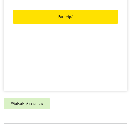
Participá
#
SalváElAmazonas