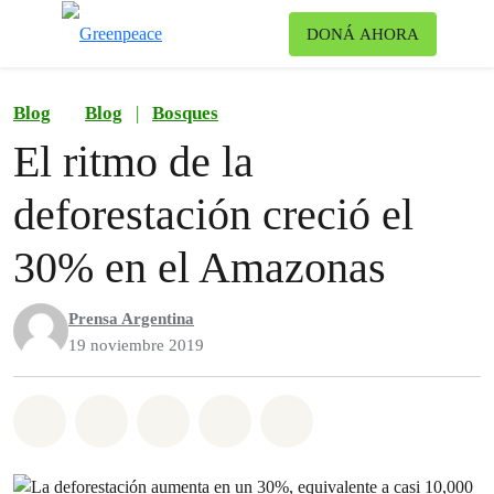
Ca
DONÁ AHORA
Menú
Blog
Blog
|
Bosques
El ritmo de la
deforestación creció el
30% en el Amazonas
Prensa Argentina
19 noviembre 2019
Share on Whatsapp
Share on Facebook
Share on Twitter
Share via Email
Share on Bluesky