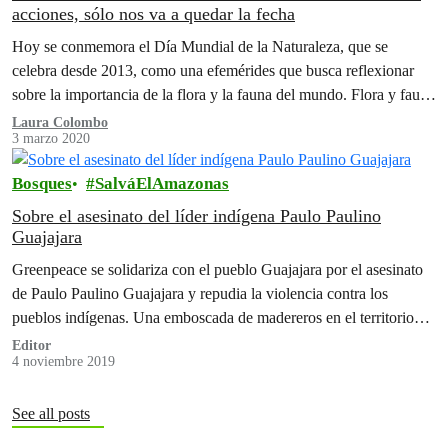
acciones, sólo nos va a quedar la fecha
Hoy se conmemora el Día Mundial de la Naturaleza, que se
celebra desde 2013, como una efemérides que busca reflexionar
sobre la importancia de la flora y la fauna del mundo. Flora y fauna
que, con la actividad humana, estamos destruyendo.
Laura Colombo
3 marzo 2020
Bosques
SalváElAmazonas
Sobre el asesinato del líder indígena Paulo Paulino
Guajajara
Greenpeace se solidariza con el pueblo Guajajara por el asesinato
de Paulo Paulino Guajajara y repudia la violencia contra los
pueblos indígenas. Una emboscada de madereros en el territorio
Indígena…
Editor
4 noviembre 2019
See all posts