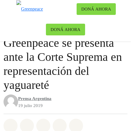
Ca
DONÁ AHORA
Menú
Noticias
Bosques
DONÁ AHORA
Greenpeace se presenta
ante la Corte Suprema en
representación del
yaguareté
Prensa Argentina
19 julio 2019
Share on Whatsapp
Share on Facebook
Share on Twitter
Share via Email
Share on Bluesky