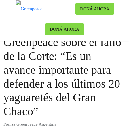
Ca
DONÁ AHORA
Menú
Noticias
Bosques
DONÁ AHORA
Greenpeace sobre el fallo
de la Corte: “Es un
avance importante para
defender a los últimos 20
yaguaretés del Gran
Chaco”
Prensa Greenpeace Argentina