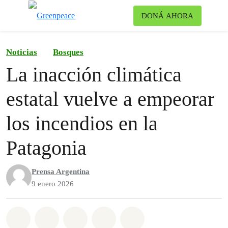
Ca
DONÁ AHORA
Menú
Noticias
Bosques
La inacción climática
estatal vuelve a empeorar
los incendios en la
Patagonia
Prensa Argentina
9 enero 2026
Share on Whatsapp
Share on Facebook
Share on Twitter
Share via Email
Share on Bluesky