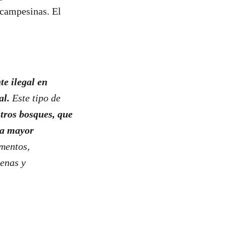
 campesinas. El
e ilegal en
al.
Este tipo de
stros bosques, que
la mayor
mentos,
genas y