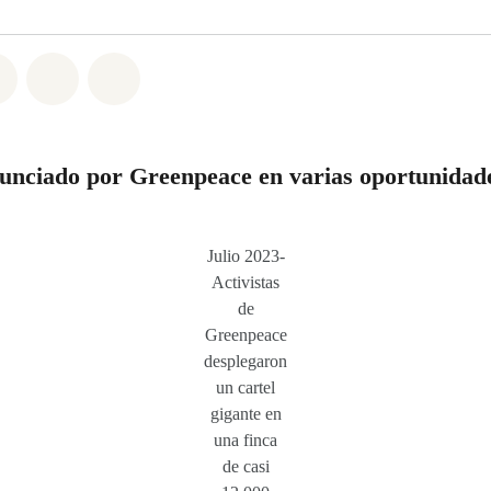
atsapp
on Facebook
Share on Twitter
Share via Email
Share on Bluesky
nunciado por Greenpeace en varias oportunidad
Julio 2023-
Activistas
de
Greenpeace
desplegaron
un cartel
gigante en
una finca
de casi