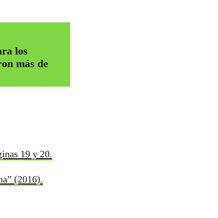
ra los
aron más de
ginas 19 y 20.
na” (2016).