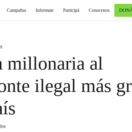
DON
Campañas
Informate
Participá
Conocenos
s
 millonaria al
nte ilegal más g
aís
ina