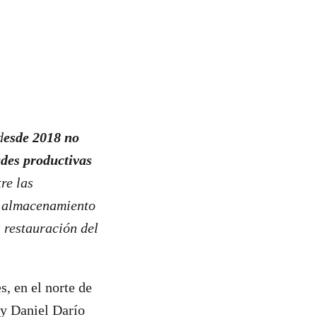
d
esde 2018 no
ades productivas
tre las
, almacenamiento
 restauración del
s, en el norte de
 y Daniel Darío