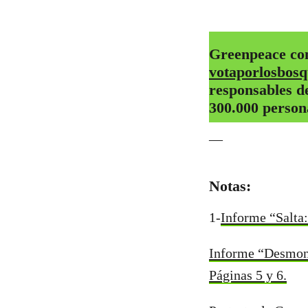
Greenpeace con
votaporlosbosq
responsables de
300.000 person
—
Notas:
1-
Informe “Salta:
Informe “Desmonte
Páginas 5 y 6.