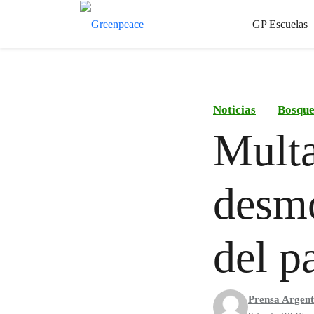
GP Escuelas
Noticias
Bosque
Multa
desmo
del p
Prensa Argent