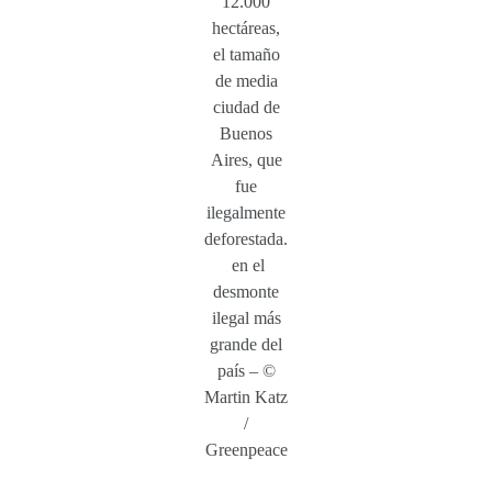
12.000
hectáreas,
el tamaño
de media
ciudad de
Buenos
Aires, que
fue
ilegalmente
deforestada.
en el
desmonte
ilegal más
grande del
país – ©
Martin Katz
/
Greenpeace