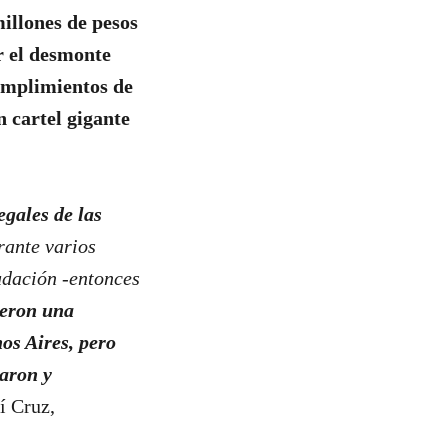
millones de pesos
r el desmonte
cumplimientos de
 cartel gigante
gales de las
rante varios
udación -entonces
ieron una
os Aires, pero
aron y
í Cruz,