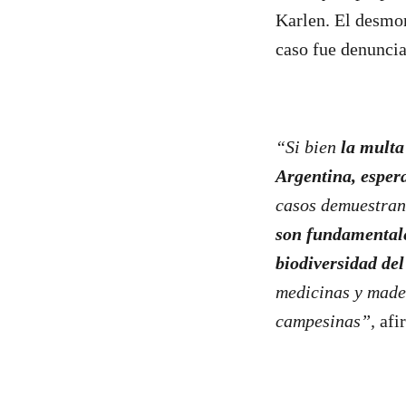
Karlen. El desmon
caso fue denunci
“Si bien
la multa
Argentina, esper
casos demuestra
son fundamentale
biodiversidad del
medicinas y mader
campesinas”,
afi