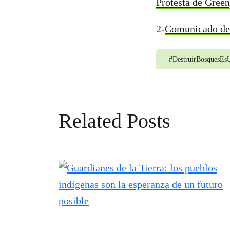
Protesta de Green
2-
Comunicado del 
#
DestruirBosquesE
Related Posts