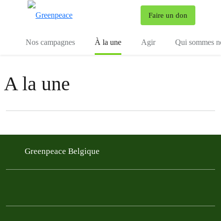
To
Faire un don
Menu
Nos campagnes
À la une
Agir
Qui sommes n
A la une
Filter posts
Filtered results
Greenpeace Belgique