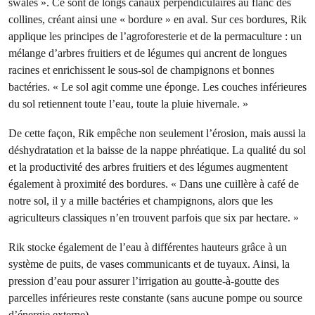
swales ». Ce sont de longs canaux perpendiculaires au flanc des
collines, créant ainsi une « bordure » en aval. Sur ces bordures, Rik
applique les principes de l’agroforesterie et de la permaculture : un
mélange d’arbres fruitiers et de légumes qui ancrent de longues
racines et enrichissent le sous-sol de champignons et bonnes
bactéries.
« Le sol agit comme une éponge. Les couches inférieures
du sol retiennent toute l’eau, toute la pluie hivernale. »
De cette façon, Rik empêche non seulement l’érosion, mais aussi la
déshydratation et la baisse de la nappe phréatique. La qualité du sol
et la productivité des arbres fruitiers et des légumes augmentent
également à proximité des bordures. « Dans une cuillère à café de
notre sol, il y a mille bactéries et champignons, alors que les
agriculteurs classiques n’en trouvent parfois que six par hectare. »
Rik stocke également de l’eau à différentes hauteurs grâce à un
système de puits, de vases communicants et de tuyaux. Ainsi, la
pression d’eau pour assurer l’irrigation au goutte-à-goutte des
parcelles inférieures reste constante (sans aucune pompe ou source
d’énergie externe).