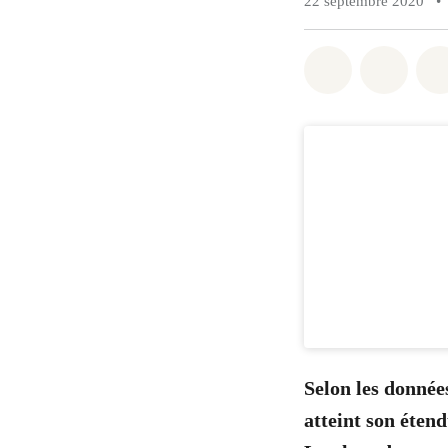
22 septembre 2020
•
Share on Wh
Share 
Selon les donnée
atteint son éten