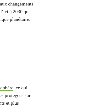
s aux changements
d’ici à 2030 que
tique planétaire.
osphère
, ce qui
nes protégées sur
ts et plus