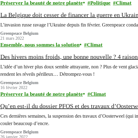
Préserver la beauté de notre planète
Politique
Climat
La Belgique doit cesser de financer la guerre en Ukrai
L’invasion russe ravage l’Ukraine depuis fin février. Greenpeace conda
Greenpeace Belgium
21 mars 2022
Ensemble, nous sommes la solution
Climat
Des hivers moins froids, une bonne nouvelle ? 4 raisons
L’idée d’un hiver plus doux semble attrayante, non ? Plus de vent glacia
rendent les réveils périlleux… Détrompez-vous !
Greenpeace Belgium
16 février 2022
Préserver la beauté de notre planète
Climat
Qu’en est-il du dossier PFOS et des travaux d’Oosterw
Ces dernières semaines, la suspension des travaux d’Oosterweel (qui im
couler beaucoup d’encre.
Greenpeace Belgium
26 janvier 2022