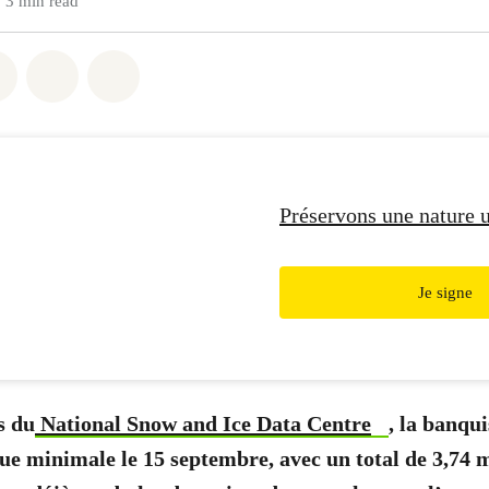
3 min read
atsapp
on Facebook
Share on Twitter
Share via Email
Share on Bluesky
Préservons une nature 
Je signe
s du
National Snow and Ice Data Centre
, la banqui
due minimale le 15 septembre, avec un total de 3,74 m