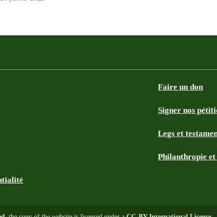
Faire un don
Signer nos pétit
Legs et testame
Philanthropie e
tialité
ed
, the copy of the website is licensed under a
CC-BY International License