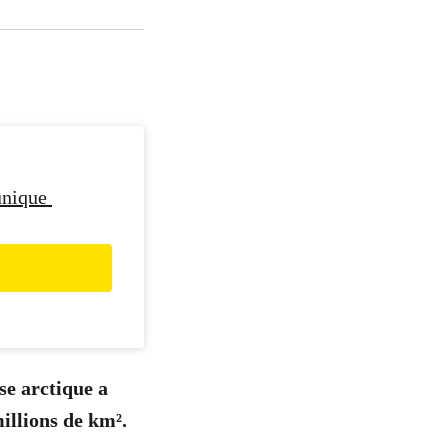
unique
se arctique a
illions de km².