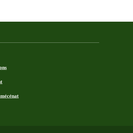
ions
nt
t mécénat