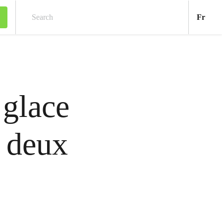
Fran
Fr
Search
 glace
s deux