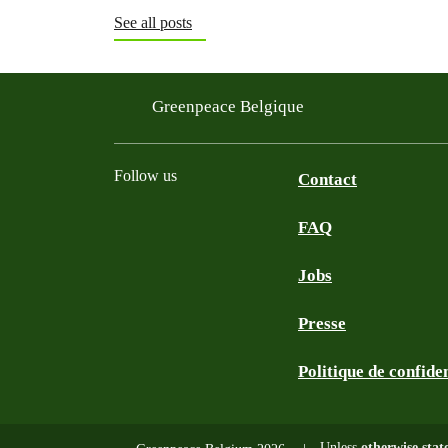
See all posts
Greenpeace Belgique
Follow us
Contact
FAQ
Instagram
Facebook
Bluesky
TikTok
YouTube
Jobs
Presse
Politique de confiden
Unless
otherwise stat