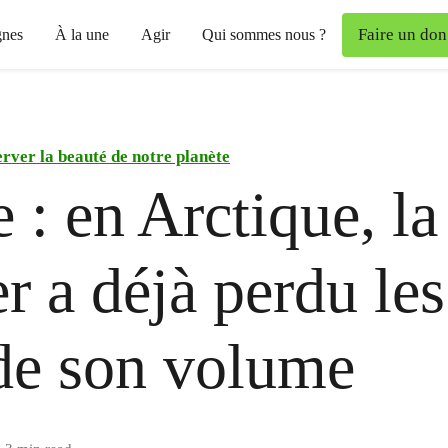
Faire un don
nes
À la une
Agir
Qui sommes nous ?
rver la beauté de notre planète
e : en Arctique, la
r a déjà perdu le
 de son volume