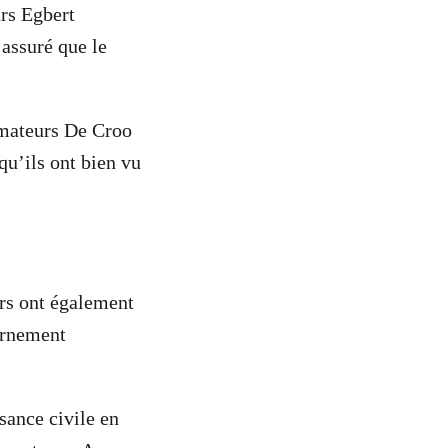
urs Egbert
 assuré que le
rmateurs De Croo
qu’ils ont bien vu
urs ont également
ernement
sance civile en