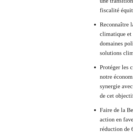
une transitio
fiscalité équi
Reconnaître l
climatique et 
domaines polit
solutions cli
Protéger les 
notre économie
synergie avec
de cet objecti
Faire de la B
action en fav
réduction de 