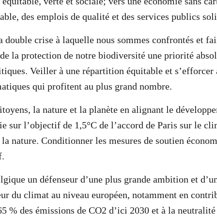
n équitable, verte et sociale; vers une économie sans ca
table, des emplois de qualité et des services publics sol
a double crise à laquelle nous sommes confrontés et fai
de la protection de notre biodiversité une priorité abso
iques. Veiller à une répartition équitable et s’efforcer
matiques qui profitent au plus grand nombre.
citoyens, la nature et la planète en alignant le dévelop
 sur l’objectif de 1,5°C de l’accord de Paris sur le cli
 la nature. Conditionner les mesures de soutien économ
f.
elgique un défenseur d’une plus grande ambition et d’u
eur du climat au niveau européen, notamment en contri
65 % des émissions de CO2 d’ici 2030 et à la neutralité