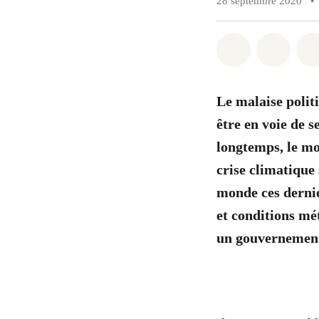
28 septembre 2020
•
Share on Wh
Share 
Le malaise polit
être en voie de s
longtemps, le mo
crise climatique
monde ces dernier
et conditions mé
un gouvernement 