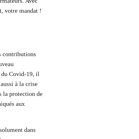
ormateurs. Avec
t, votre mandat !
s contributions
ouveau
 du Covid-19, il
ussi à la crise
s la protection de
niqués aux
résolument dans