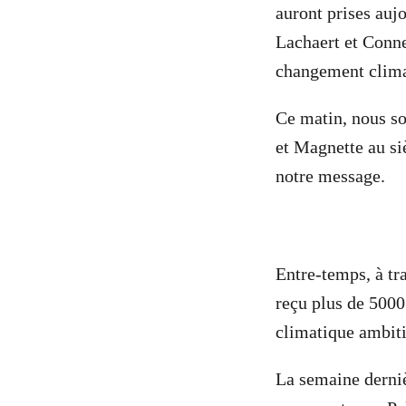
auront prises auj
Lachaert et Conne
changement climat
Ce matin, nous so
et Magnette au siè
notre message.
Entre-temps, à tr
reçu plus de 5000
climatique ambit
La semaine derniè