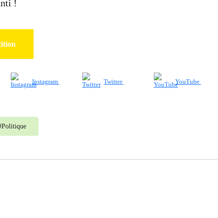
nti !
ition
Instagram
Twitter
YouTube
#
Politique