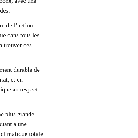
rbone, avec une
ides.
re de l’action
lue dans tous les
 à trouver des
pement durable de
mat, et en
ique au respect
ne plus grande
buant à une
 climatique totale