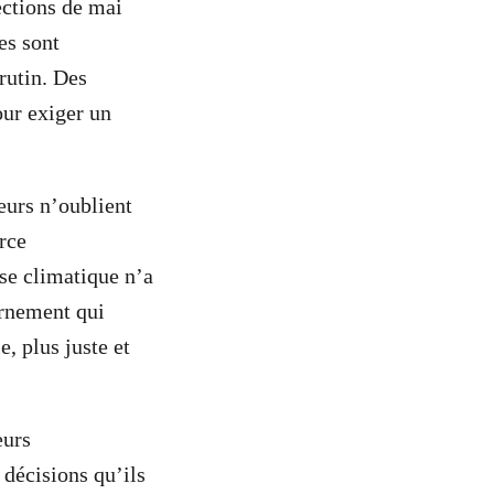
ections de mai
es sont
rutin. Des
our exiger un
eurs n’oublient
rce
ise climatique n’a
ernement qui
, plus juste et
eurs
 décisions qu’ils