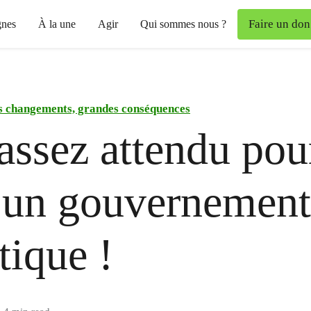
Faire un don
nes
À la une
Agir
Qui sommes nous ?
ts changements, grandes conséquences
assez attendu pou
 un gouvernement
tique !