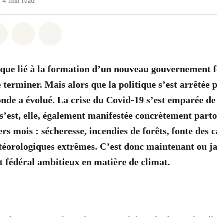
4 min read
atsapp
on Facebook
Share on Twitter
Share via Email
Share on Bluesky
ique lié à la formation d’un nouveau gouvernement 
e terminer. Mais alors que la politique s’est arrêtée 
nde a évolué. La crise du Covid-19 s’est emparée de n
 s’est, elle, également manifestée concrètement parto
s mois : sécheresse, incendies de forêts, fonte des c
téorologiques extrêmes. C’est donc maintenant ou ja
fédéral ambitieux en matière de climat.