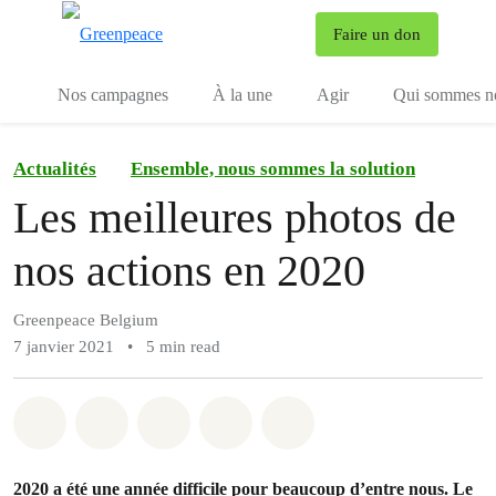
To
Faire un don
Menu
Nos campagnes
À la une
Agir
Qui sommes n
Actualités
Ensemble, nous sommes la solution
Les meilleures photos de
nos actions en 2020
Greenpeace Belgium
7 janvier 2021
•
5 min read
Share on Whatsapp
Share on Facebook
Share on Twitter
Share via Email
Share on Bluesky
2020 a été une année difficile pour beaucoup d’entre nous. Le