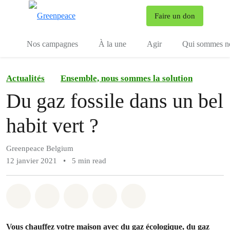
To
Faire un don
Menu
Nos campagnes
À la une
Agir
Qui sommes n
Actualités
Ensemble, nous sommes la solution
Du gaz fossile dans un bel
habit vert ?
Greenpeace Belgium
12 janvier 2021
•
5 min read
Share on Whatsapp
Share on Facebook
Share on Twitter
Share via Email
Share on Bluesky
Vous chauffez votre maison avec du gaz écologique, du gaz