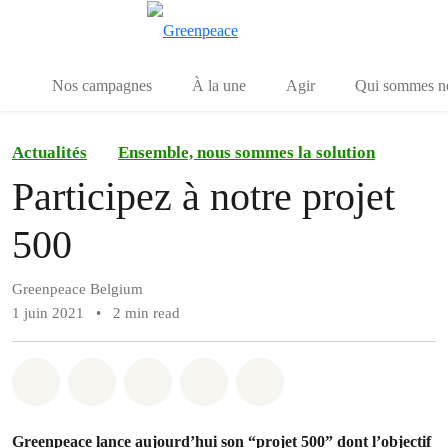
Toggle search
Menu
Nos campagnes
À la une
Agir
Qui sommes n
Actualités
Ensemble, nous sommes la solution
Participez à notre projet
500
Greenpeace Belgium
1 juin 2021
•
2 min read
Share on Whatsapp
Share on Facebook
Share on Twitter
Share via Email
Share on Bluesky
Greenpeace lance aujourd’hui son “projet 500” dont l’objectif