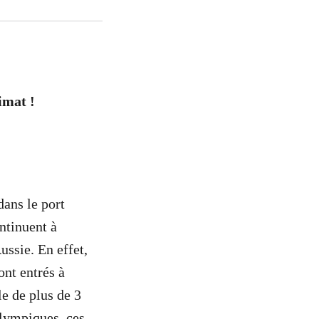
imat !
dans le port
ntinuent à
ussie. En effet,
ont entrés à
le de plus de 3
olympiques, ces