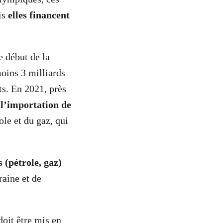
is
elles financent
e début de la
oins 3 milliards
ts. En 2021, près
 l’importation de
le et du gaz, qui
 (pétrole, gaz)
raine et de
doit être mis en