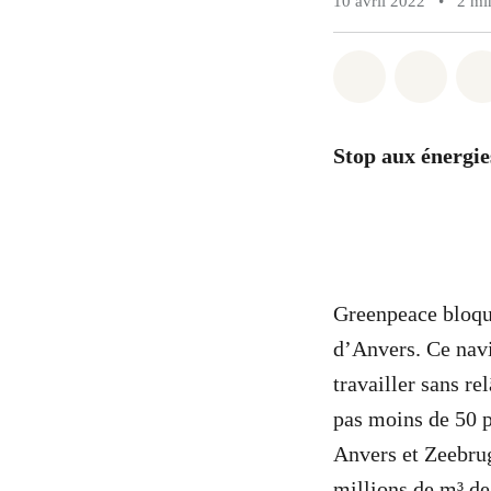
10 avril 2022
•
2 mi
Share on Wh
Share 
Stop aux énergies
Greenpeace bloque
d’Anvers. Ce navir
travailler sans re
pas moins de 50 p
Anvers et Zeebrug
millions de m³ de