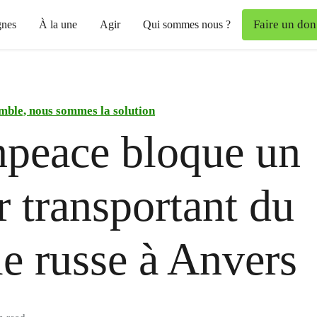
Faire un don
nes
À la une
Agir
Qui sommes nous ?
mble, nous sommes la solution
peace bloque un
r transportant du
le russe à Anvers