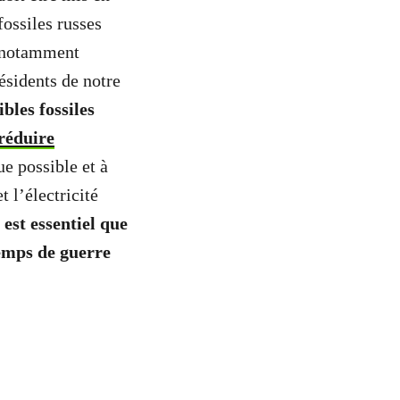
fossiles russes
s notamment
sidents de notre
bles fossiles
réduire
e possible et à
 l’électricité
l est essentiel que
emps de guerre