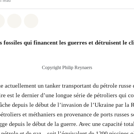
n read
atsapp
on Facebook
Share on Twitter
Share via Email
Share on Bluesky
 fossiles qui financent les guerres et détruisent le cl
Copyright Philip Reynaers
 actuellement un tanker transportant du pétrole russe 
e est le dernier d’une longue série de pétroliers qui co
lâche depuis le début de l’invasion de l’Ukraine par la R
étroliers et méthaniers en provenance de ports russes s
ge depuis le début de la guerre. Avec une capacité tota
 pétrole et de gaz – soit l’équivalent de 1200 piscines 