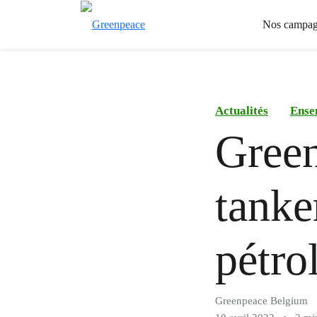
Nos campag
Actualités
Ense
Green
tanke
pétro
Greenpeace Belgium