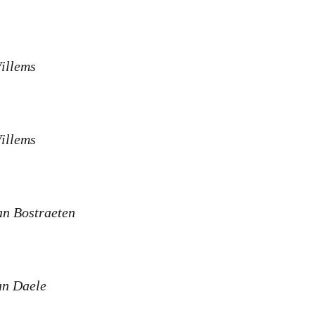
illems
illems
an Bostraeten
an Daele