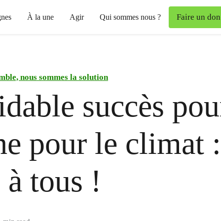
Faire un don
nes
À la une
Agir
Qui sommes nous ?
mble, nous sommes la solution
dable succès pour
e pour le climat :
 à tous !