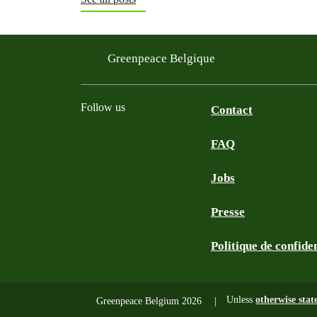
Greenpeace Belgique
Follow us
Contact
FAQ
Instagram
Facebook
Bluesky
TikTok
YouTube
Jobs
Presse
Politique de confiden
Unless
otherwise stat
Greenpeace Belgium 2026