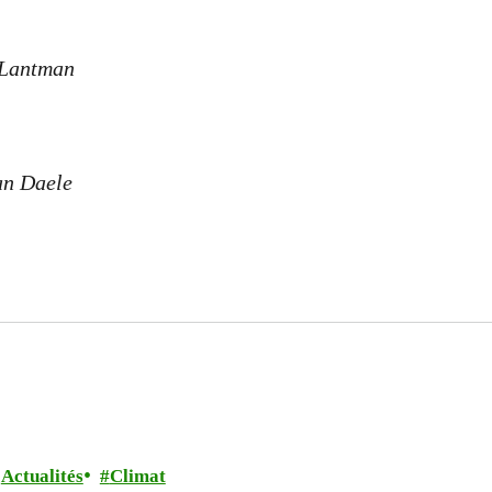
 Lantman
an Daele
Actualités
Climat