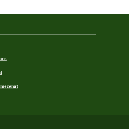
ions
nt
t mécénat