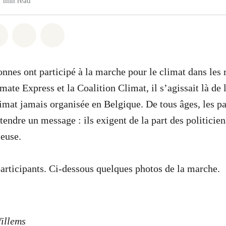
1 min read
atsapp
on Facebook
Share on Twitter
Share via Email
Share on Bluesky
onnes ont participé à la marche pour le climat dans les 
ate Express et la Coalition Climat, il s’agissait là de 
imat jamais organisée en Belgique. De tous âges, les pa
tendre un message : ils exigent de la part des politicie
euse.
participants. Ci-dessous quelques photos de la marche.
illems