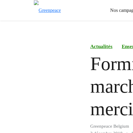
Nos campag
Actualités
Ense
Formi
march
merci
Greenpeace Belgium