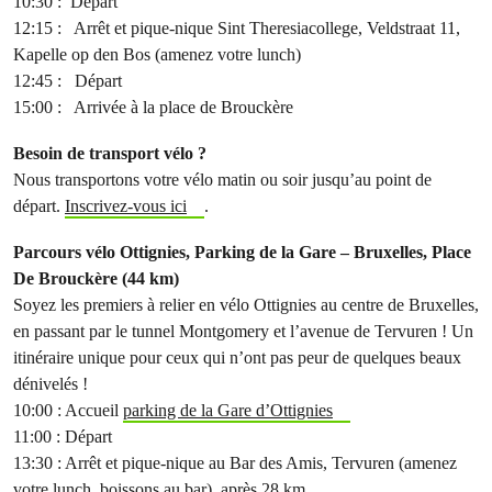
10:30 : Départ
12:15 : Arrêt et pique-nique Sint Theresiacollege, Veldstraat 11,
Kapelle op den Bos (amenez votre lunch)
12:45 : Départ
15:00 : Arrivée à la place de Brouckère
Besoin de transport vélo ?
Nous transportons votre vélo matin ou soir jusqu’au point de
départ.
Inscrivez-vous ici
.
Parcours vélo Ottignies, Parking de la Gare – Bruxelles, Place
De Brouckère (44 km)
Soyez les premiers à relier en vélo Ottignies au centre de Bruxelles,
en passant par le tunnel Montgomery et l’avenue de Tervuren ! Un
itinéraire unique pour ceux qui n’ont pas peur de quelques beaux
dénivelés !
10:00 : Accueil
parking de la Gare d’Ottignies
11:00 : Départ
13:30 : Arrêt et pique-nique au Bar des Amis, Tervuren (amenez
votre lunch, boissons au bar), après 28 km