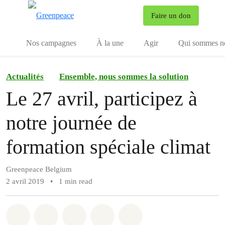
To
Faire un don
Menu
Nos campagnes
À la une
Agir
Qui sommes n
Actualités
Ensemble, nous sommes la solution
Le 27 avril, participez à
notre journée de
formation spéciale climat
Greenpeace Belgium
2 avril 2019
•
1 min read
Share on Whatsapp
Share on Facebook
Share on Twitter
Share via Email
Share on Bluesky