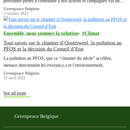
personnes prêtes à contribuer à nos actions et campagnes via un
soutien mensuel.
Greenpeace Belgium
3 octobre 2022
Ensemble, nous sommes la solution
Climat
Tout savoir sur le chantier d’Oosterweel, la pollution au
PFOS et la décision du Conseil d’Etat
La pollution au PFOS, que ce “chantier du siècle” accélère,
menace directement les riverain.e.s et l’environnement.
Greenpeace Belgium
25 avril 2022
See all posts
Greenpeace Belgique