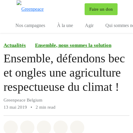
To
Faire un don
Menu
Nos campagnes
À la une
Agir
Qui sommes n
Actualités
Ensemble, nous sommes la solution
Ensemble, défendons bec
et ongles une agriculture
respectueuse du climat !
Greenpeace Belgium
13 mai 2019
•
2 min read
Share on Whatsapp
Share on Facebook
Share on Twitter
Share via Email
Share on Bluesky