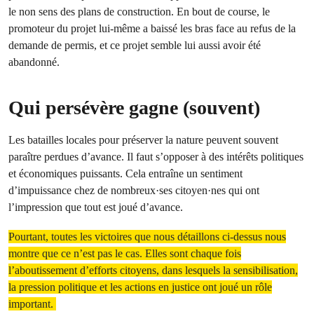
le non sens des plans de construction. En bout de course, le
promoteur du projet lui-même a baissé les bras face au refus de la
demande de permis, et ce projet semble lui aussi avoir été
abandonné.
Qui persévère gagne (souvent)
Les batailles locales pour préserver la nature peuvent souvent
paraître perdues d’avance. Il faut s’opposer à des intérêts politiques
et économiques puissants. Cela entraîne un sentiment
d’impuissance chez de nombreux·ses citoyen·nes qui ont
l’impression que tout est joué d’avance.
Pourtant, toutes les victoires que nous détaillons ci-dessus nous
montre que ce n’est pas le cas. Elles sont chaque fois
l’aboutissement d’efforts citoyens, dans lesquels la sensibilisation,
la pression politique et les actions en justice ont joué un rôle
important.