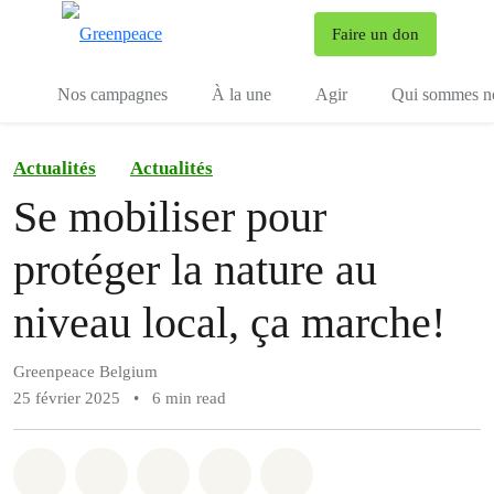
To
Faire un don
Menu
Nos campagnes
À la une
Agir
Qui sommes n
Actualités
Actualités
Se mobiliser pour
protéger la nature au
niveau local, ça marche!
Greenpeace Belgium
25 février 2025
•
6 min read
Share on Whatsapp
Share on Facebook
Share on Twitter
Share via Email
Share on Bluesky