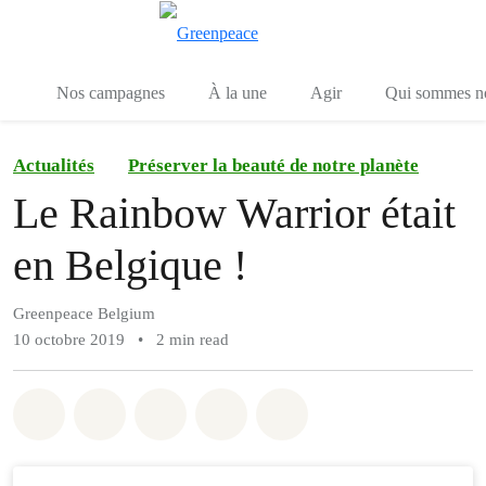
Toggle search
Menu
Nos campagnes
À la une
Agir
Qui sommes n
Actualités
Préserver la beauté de notre planète
Le Rainbow Warrior était
en Belgique !
Greenpeace Belgium
10 octobre 2019
•
2 min read
Share on Whatsapp
Share on Facebook
Share on Twitter
Share via Email
Share on Bluesky