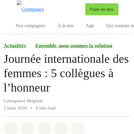
To
Faire un don
Menu
Nos campagnes
À la une
Agir
Qui sommes n
Actualités
Ensemble, nous sommes la solution
Journée internationale des
femmes : 5 collègues à
l’honneur
Greenpeace Belgium
5 mars 2020
•
8 min read
Share on Whatsapp
Share on Facebook
Share on Twitter
Share via Email
Share on Bluesky