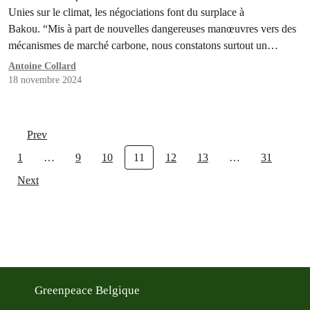
Unies sur le climat, les négociations font du surplace à
Bakou. “Mis à part de nouvelles dangereuses manœuvres vers des
mécanismes de marché carbone, nous constatons surtout un
blocage complet jusqu’ici”, déplore Nadia Cornejo, porte-parole de
Antoine Collard
Greenpeace Belgique présente sur place. Une lutte acharnée se…
18 novembre 2024
Prev
1
…
9
10
11
12
13
…
31
Next
Greenpeace Belgique