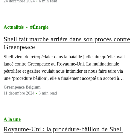
24 décembre 2024
6 min read
Actualités
Énergie
Shell fait marche arrière dans son procès contre
Greenpeace
Shell vient de rétropédaler dans la bataille judiciaire qu’elle avait
lancé contre Greenpeace au Royaume-Uni. La multinationale
pétrolière et gazière voulait nous intimider et nous faire taire via
une ‘procédure bâillon’, elle a finalement accepté un accord à
l’amiable. Espérons que cela serve de signal aux entreprises
Greenpeace Belgium
fossiles. Car malheureusement, de nombreuses autres affaires du…
11 décembre 2024
3 min read
À la une
Royaume-Uni : la procédure-bâillon de Shell