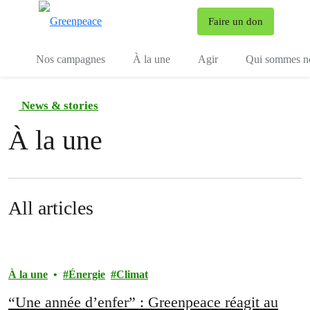
To
Faire un don
Menu
Nos campagnes
À la une
Agir
Qui sommes n
News & stories
À la une
All articles
À la une
Énergie
Climat
“Une année d’enfer” : Greenpeace réagit au