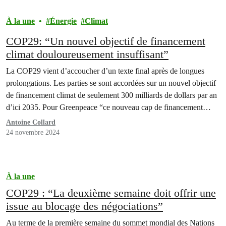
À la une
Énergie
Climat
COP29: “Un nouvel objectif de financement
climat douloureusement insuffisant”
La COP29 vient d’accoucher d’un texte final après de longues
prolongations. Les parties se sont accordées sur un nouvel objectif
de financement climat de seulement 300 milliards de dollars par an
d’ici 2035. Pour Greenpeace “ce nouveau cap de financement
climat est douloureusement insuffisant”. Le sommet a également
Antoine Collard
entériné les mécanismes de marchés carbone, offrant…
24 novembre 2024
À la une
COP29 : “La deuxième semaine doit offrir une
issue au blocage des négociations”
Au terme de la première semaine du sommet mondial des Nations