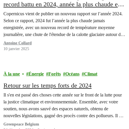
record battu en 2024, année la plus chaude et
la première à dépasser 1.5°C
Copernicus vient de publier un nouveau rapport sur l’année 2024.
Selon ce rapport, 2024 fut l’année la plus chaude jamais
enregistrée, avec un nouveau record de température moyenne
journalière, une chute de l'étendue de la calotte glaciaire autour de
l'Antarctique et de l'Arctique et une augmentation des niveaux de
Antoine Collard
dioxyde de carbone et de méthane. Il s’agit…
10 janvier 2025
À la une
Énergie
Forêts
Océans
Climat
Retour sur les temps forts de 2024
Il s'en est passé des choses cette année sur le front de la lutte pour
la justice climatique et environnementale. Ensemble, avec votre
soutien, nous avons sauvé des espaces naturels, obtenu de
nouvelles législations, gagné des procès contre des pollueurs. Il y a
eu des victoires, des avancées mais aussi des revers et des défis.…
Greenpeace Belgium