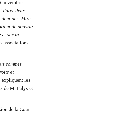
 26 novembre
ri durer deux
endent pas. Mais
atient de pouvoir
 et sur la
is associations
Nous sommes
oits et
»
expliquent les
s de M. Falys et
sion de la Cour