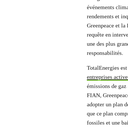
événements clima
rendements et inq
Greenpeace et la 
requête en interv
une des plus grand
responsabilités.
TotalEnergies es
entreprises active
émissions de gaz 
FIAN, Greenpeace 
adopter un plan d
que ce plan compr
fossiles et une b