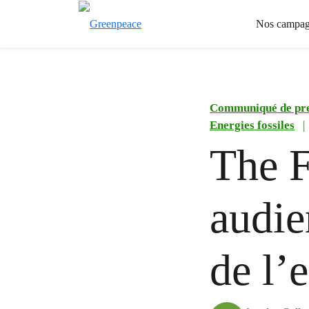
Nos campag
Communiqué de pr
Energies fossiles
|
The F
audie
de l’