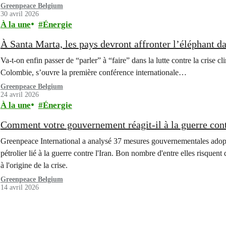
Greenpeace Belgium
30 avril 2026
À la une
Énergie
À Santa Marta, les pays devront affronter l’éléphant dan
Va-t-on enfin passer de “parler” à “faire” dans la lutte contre la crise 
Colombie, s’ouvre la première conférence internationale…
Greenpeace Belgium
24 avril 2026
À la une
Énergie
Comment votre gouvernement réagit-il à la guerre contr
Greenpeace International a analysé 37 mesures gouvernementales adopt
pétrolier lié à la guerre contre l'Iran. Bon nombre d'entre elles risquen
à l'origine de la crise.
Greenpeace Belgium
14 avril 2026