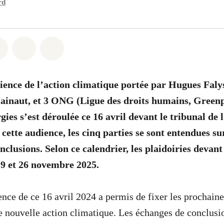
rd
atsapp
on Facebook
Share on Twitter
Share via Email
Share on Bluesky
ence de l’action climatique portée par Hugues Faly
Hainaut, et 3 ONG (Ligue des droits humains, Green
ies s’est déroulée ce 16 avril devant le tribunal de 
cette audience, les
cinq parties se sont entendues su
nclusions.
Selon ce calendrier, les plaidoiries devant
19 et 26 novembre 2025.
nce de ce 16 avril 2024 a permis de fixer les prochaine
e nouvelle action climatique. Les échanges de conclusio