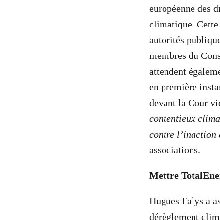
européenne des dr
climatique. Cette
autorités publique
membres du Conse
attendent égaleme
en première insta
devant la Cour vi
contentieux climat
contre l’inaction 
associations.
Mettre TotalEner
Hugues Falys a as
dérèglement clima