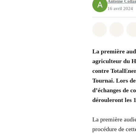
Antoine Colla
16 avril 2024
Share on Wh
Share 
La première audi
agriculteur du 
contre TotalEnerg
Tournai. Lors de 
d’échanges de co
dérouleront les 
La première audie
procédure de cett