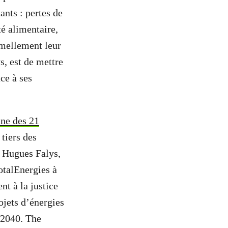
nts : pertes de
é alimentaire,
rmellement leur
s, est de mettre
ce à ses
une des 21
tiers des
, Hugues Falys,
otalEnergies à
t à la justice
ojets d’énergies
i 2040. The