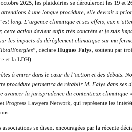
 octobre 2025, les plaidoiries se dérouleront les 19 et
 attendions à une long
ue procédure, elle devrait a prio
’est long. L’urgence climatique et ses effets, eux n’att
, cette action devient enfin très concrète et je suis imp
sur les impacts du dérèglement climatique sur ma ferme
 TotalEnergies
”, déclare
Hugues Falys
, soutenu par tro
e et la LDH).
tes à entrer dans le cœur de l’action et des débats. 
tte procédure permettra de rétablir M. Falys dans ses dr
re avancer la jurisprudence du contentieux climatique 
et Progress Lawyers Network, qui représente les intérêt
ions.
s associations se disent encouragées par la récente déci