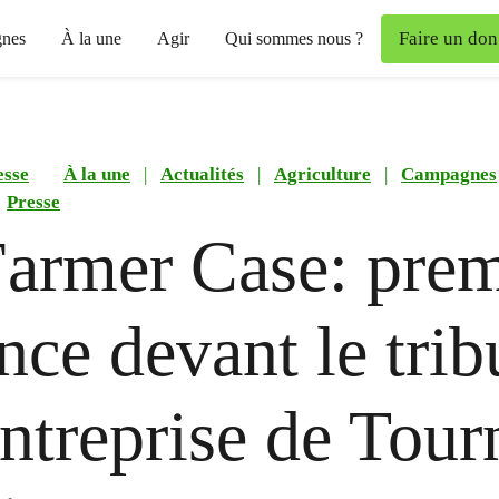
Faire un don
nes
À la une
Agir
Qui sommes nous ?
esse
À la une
|
Actualités
|
Agriculture
|
Campagnes
Presse
armer Case: prem
nce devant le trib
entreprise de Tour