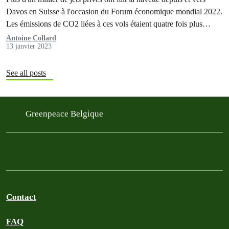
Davos en Suisse à l'occasion du Forum économique mondial 2022.
Les émissions de CO2 liées à ces vols étaient quatre fois plus
élevées que ceux générés par les jets privés vers et depuis Davos
Antoine Collard
13 janvier 2023
lors d'une semaine moyenne. C'est ce que révèle…
See all posts
Greenpeace Belgique
Contact
FAQ