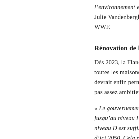
l’environnement e
Julie Vandenbergh
WWF.
Rénovation de 
Dès 2023, la Flan
toutes les maison
devrait enfin per
pas assez ambitie
« Le gouvernement
jusqu’au niveau E
niveau D est suffi
d’ici 2050. Cela r