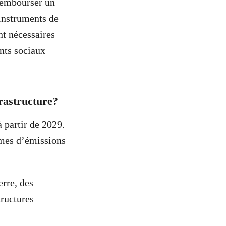
rembourser un
 instruments de
nt nécessaires
nts sociaux
nfrastructure?
 partir de 2029.
ermes d’émissions
erre, des
tructures