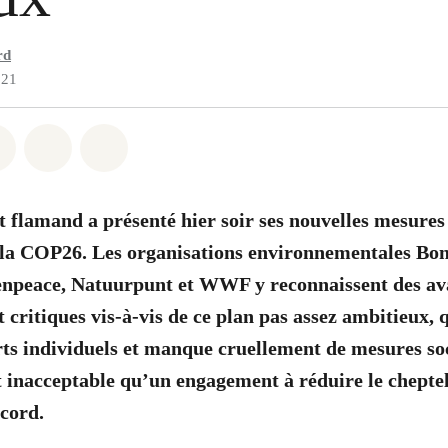
rd
021
atsapp
on Facebook
Share on Twitter
Share via Email
Share on Bluesky
flamand a présenté hier soir ses nouvelles mesures
 la COP26. Les organisations environnementales Bo
enpeace, Natuurpunt et WWF y reconnaissent des ava
 critiques vis-à-vis de ce plan pas assez ambitieux,
ts individuels et manque cruellement de mesures soci
 inacceptable qu’un engagement à réduire le cheptel
cord.