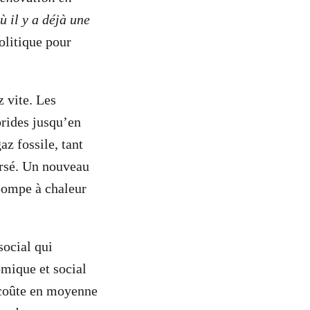
ù il y a déjà une
olitique pour
 vite. Les
brides jusqu’en
z fossile, tant
versé. Un nouveau
pompe à chaleur
ocial qui
omique et social
 coûte en moyenne