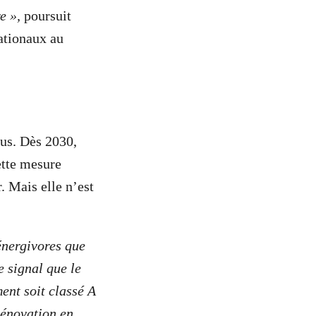
e »,
poursuit
ationaux au
dus. Dès 2030,
ette mesure
. Mais elle n’est
énergivores que
 signal que le
ent soit classé A
rénovation en