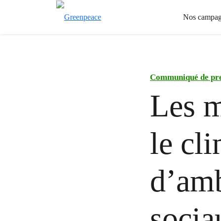
Nos campag
Communiqué de pr
Les m
le cl
d’amb
socia