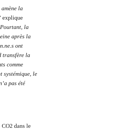
s amène la
”
explique
Pourtant, la
eine après la
n.ne.s ont
 transfère la
ants comme
t systémique, le
n’a pas été
e CO2 dans le