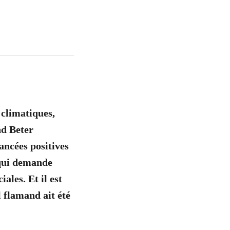
 climatiques,
nd Beter
ncées positives
 qui demande
ales. Et il est
 flamand ait été