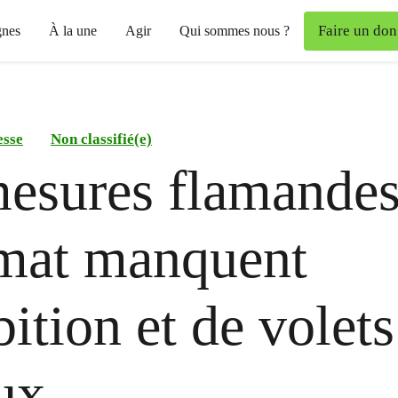
Faire un don
nes
À la une
Agir
Qui sommes nous ?
esse
Non classifié(e)
esures flamandes
imat manquent
ition et de volets
ux