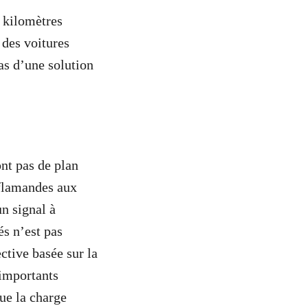
s kilomètres
 des voitures
cas d’une solution
nt pas de plan
 flamandes aux
un signal à
és n’est pas
ctive basée sur la
’importants
que la charge