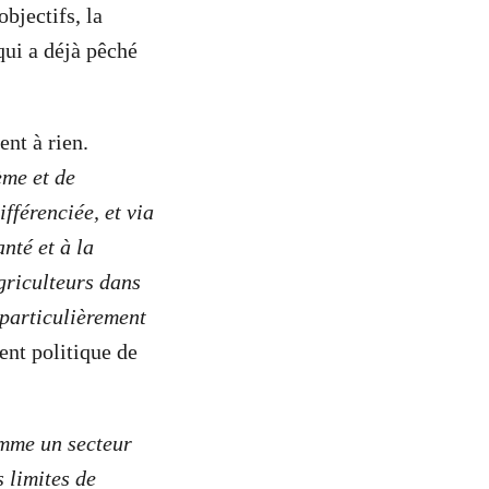
bjectifs, la
qui a déjà pêché
ent à rien.
ème et de
fférenciée, et via
nté et à la
agriculteurs dans
 particulièrement
nt politique de
omme un secteur
 limites de