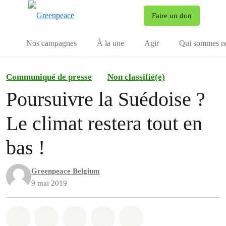
To
Faire un don
Menu
Nos campagnes
À la une
Agir
Qui sommes n
Communiqué de presse
Non classifié(e)
Poursuivre la Suédoise ?
Le climat restera tout en
bas !
Greenpeace Belgium
9 mai 2019
Share on Whatsapp
Share on Facebook
Share on Twitter
Share via Email
Share on Bluesky