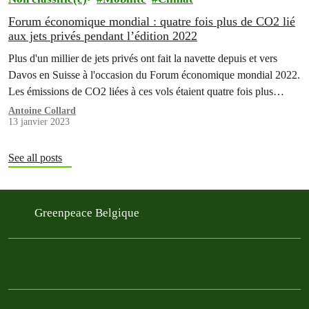
Forum économique mondial : quatre fois plus de CO2 lié
aux jets privés pendant l’édition 2022
Plus d'un millier de jets privés ont fait la navette depuis et vers
Davos en Suisse à l'occasion du Forum économique mondial 2022.
Les émissions de CO2 liées à ces vols étaient quatre fois plus
élevées que ceux générés par les jets privés vers et depuis Davos
Antoine Collard
13 janvier 2023
lors d'une semaine moyenne. C'est ce que révèle…
See all posts
Greenpeace Belgique