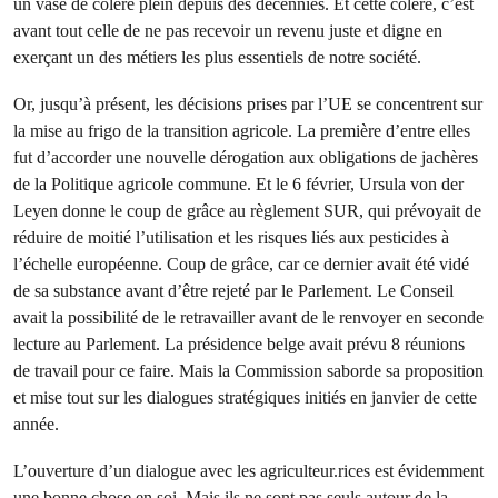
un vase de colère plein depuis des décennies. Et cette colère, c’est
avant tout celle de ne pas recevoir un revenu juste et digne en
exerçant un des métiers les plus essentiels de notre société.
Or, jusqu’à présent, les décisions prises par l’UE se concentrent sur
la mise au frigo de la transition agricole. La première d’entre elles
fut d’accorder une nouvelle dérogation aux obligations de jachères
de la Politique agricole commune. Et le 6 février, Ursula von der
Leyen donne le coup de grâce au règlement SUR, qui prévoyait de
réduire de moitié l’utilisation et les risques liés aux pesticides à
l’échelle européenne. Coup de grâce, car ce dernier avait été vidé
de sa substance avant d’être rejeté par le Parlement. Le Conseil
avait la possibilité de le retravailler avant de le renvoyer en seconde
lecture au Parlement. La présidence belge avait prévu 8 réunions
de travail pour ce faire. Mais la Commission saborde sa proposition
et mise tout sur les dialogues stratégiques initiés en janvier de cette
année.
L’ouverture d’un dialogue avec les agriculteur.rices est évidemment
une bonne chose en soi. Mais ils ne sont pas seuls autour de la