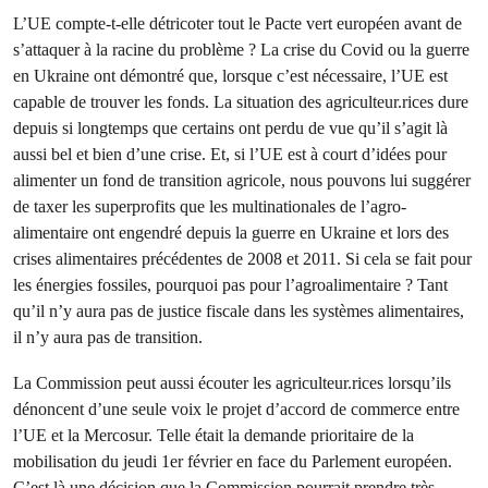
L’UE compte-t-elle détricoter tout le Pacte vert européen avant de
s’attaquer à la racine du problème ? La crise du Covid ou la guerre
en Ukraine ont démontré que, lorsque c’est nécessaire, l’UE est
capable de trouver les fonds. La situation des agriculteur.rices dure
depuis si longtemps que certains ont perdu de vue qu’il s’agit là
aussi bel et bien d’une crise. Et, si l’UE est à court d’idées pour
alimenter un fond de transition agricole, nous pouvons lui suggérer
de taxer les superprofits que les multinationales de l’agro-
alimentaire ont engendré depuis la guerre en Ukraine et lors des
crises alimentaires précédentes de 2008 et 2011. Si cela se fait pour
les énergies fossiles, pourquoi pas pour l’agroalimentaire ? Tant
qu’il n’y aura pas de justice fiscale dans les systèmes alimentaires,
il n’y aura pas de transition.
La Commission peut aussi écouter les agriculteur.rices lorsqu’ils
dénoncent d’une seule voix le projet d’accord de commerce entre
l’UE et la Mercosur. Telle était la demande prioritaire de la
mobilisation du jeudi 1er février en face du Parlement européen.
C’est là une décision que la Commission pourrait prendre très