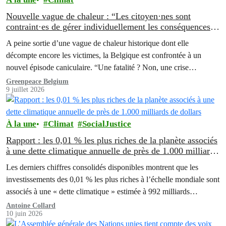
Nouvelle vague de chaleur : “Les citoyen·nes sont
contraint·es de gérer individuellement les conséquences
de l’inaction de nos gouvernements”
A peine sortie d’une vague de chaleur historique dont elle
décompte encore les victimes, la Belgique est confrontée à un
nouvel épisode caniculaire. “Une fatalité ? Non, une crise
annoncée…
Greenpeace Belgium
9 juillet 2026
À la une
Climat
SocialJustice
Rapport : les 0,01 % les plus riches de la planète associés
à une dette climatique annuelle de près de 1.000 milliards
de dollars
Les derniers chiffres consolidés disponibles montrent que les
investissements des 0,01 % les plus riches à l’échelle mondiale sont
associés à une « dette climatique » estimée à 992 milliards…
Antoine Collard
10 juin 2026