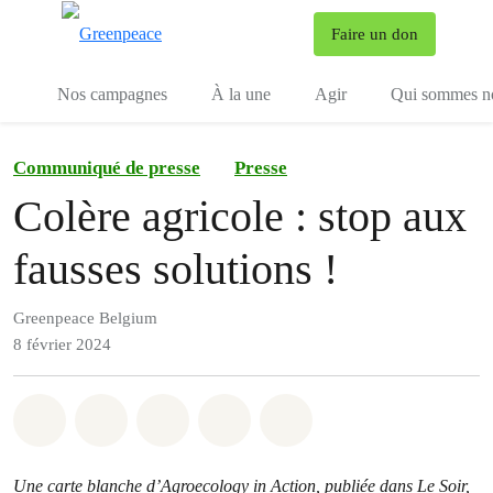
To
Faire un don
Menu
Nos campagnes
À la une
Agir
Qui sommes n
Communiqué de presse
Presse
Colère agricole : stop aux
fausses solutions !
Greenpeace Belgium
8 février 2024
Share on Whatsapp
Share on Facebook
Share on Twitter
Share via Email
Share on Bluesky
Une carte blanche d’Agroecology in Action,
publiée dans Le Soir,