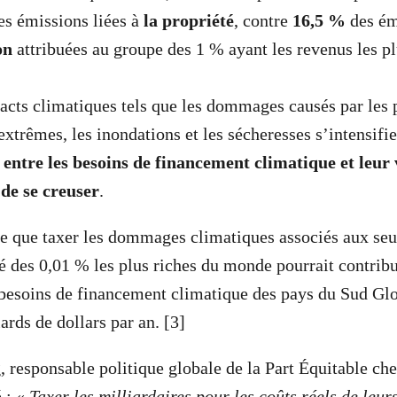
es émissions liées à
la propriété
, contre
16,5 %
des ém
on
attribuées au groupe des 1 % ayant les revenus les pl
pacts climatiques tels que les dommages causés par le
xtrêmes, les inondations et les sécheresses s’intensifie
t entre les besoins de financement climatique et leu
 de se creuser
.
e que taxer les dommages climatiques associés aux seu
été des 0,01 % les plus riches du monde pourrait contrib
 besoins de financement climatique des pays du Sud Glo
ards de dollars par an. [3]
responsable politique globale de la Part Équitable ch
é : «
Taxer les milliardaires pour les coûts réels de leur