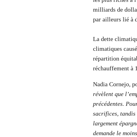
milliards de dol
par ailleurs lié 
La dette climati
climatiques causé
répartition équita
réchauffement à 
Nadia Cornejo, p
révèlent que l’em
précédentes. Pourt
sacrifices, tandis
largement épargné
demande le moins.