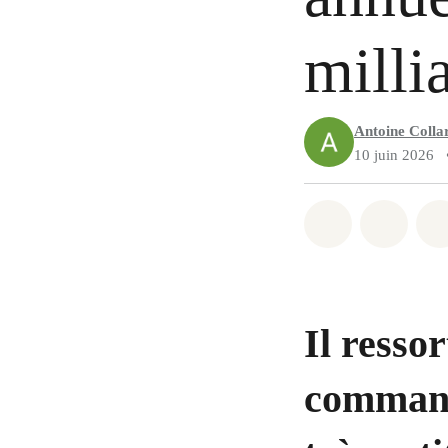
milli
Antoine Colla
10 juin 2026
Share on Wh
Share 
Il resso
command