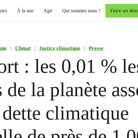
Faire un don
nes
À la une
Agir
Qui sommes nous ?
une
|
Climat
|
Justice climatique
|
Presse
rt : les 0,01 % le
s de la planète ass
 dette climatique
lle de près de 1.