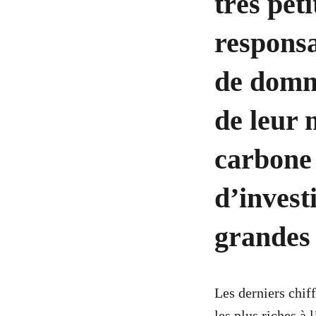
très pet
responsa
de domma
de leur 
carbone 
d’invest
grandes 
Les derniers chif
les plus riches à