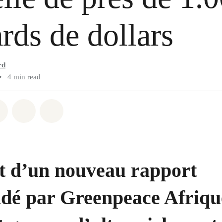
ards de dollars
rd
•
4 min read
atsapp
on Facebook
Share on Twitter
Share via Email
Share on Bluesky
rt d’un nouveau rapport
é par Greenpeace Afriqu