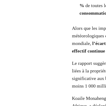
%
de toutes l
consommati
Alors que les im
météorologiques e
mondiale,
l’écar
effectif continue
Le rapport suggèr
liées à la propri
significative aux
moins 1 000 milli
Koaile Monaheng, 
Afrique, a déclar