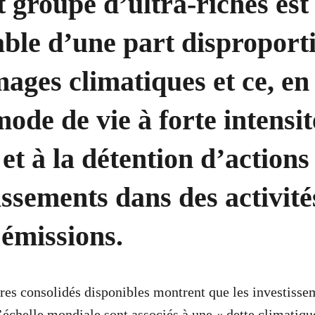
it groupe d’ultra-riches est
ble d’une part disproport
ges climatiques et ce, en
mode de vie à forte intensit
et à la détention d’actions
issements dans des activité
émissions.
fres consolidés disponibles montrent que les investiss
 l’échelle mondiale sont associés à une « dette climatiq