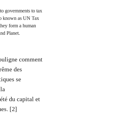
souligne comment
trême des
tiques se
la
té du capital et
es. [2]