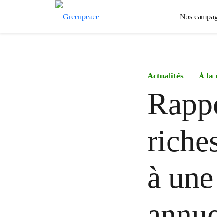
Nos campag
Actualités
À la 
Rappo
riche
à une
annue