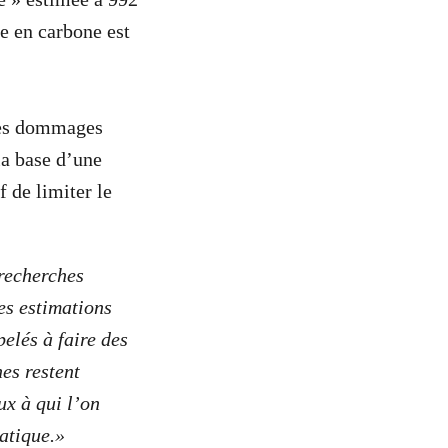
e en carbone est
 des dommages
la base d’une
 de limiter le
recherches
es estimations
elés à faire des
nes restent
ux à qui l’on
atique.»