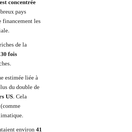
 est concentrée
mbreux pays
de financement les
ale.
iches de la
130 fois
ches.
e estimée liée à
lus du double de
rs US
. Cela
on (comme
climatique.
entaient environ
41