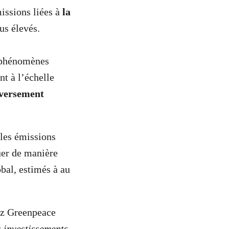
issions liées à
la
us élevés.
s phénomènes
nt à l’échelle
r versement
les émissions
uer de manière
bal, estimés à au
ez Greenpeace
s investissements