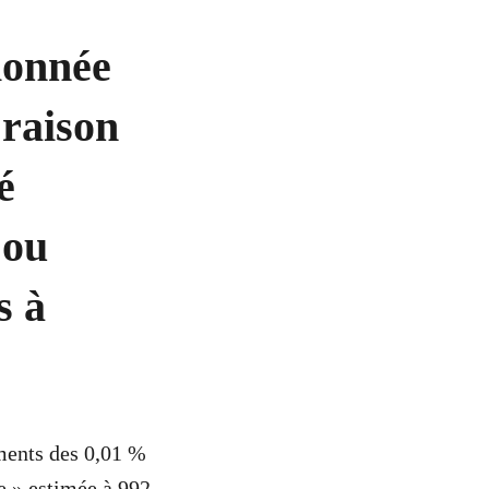
ionnée
 raison
é
 ou
s à
ements des 0,01 %
ue » estimée à 992