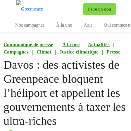
To
Faire un don
Menu
Nos campagnes
À la une
Agir
Qui sommes n
Communiqué de presse
À la une
|
Actualités
|
Campagnes
|
Climat
|
Justice climatique
|
Presse
Davos : des activistes de
Greenpeace bloquent
l’héliport et appellent les
gouvernements à taxer les
ultra-riches