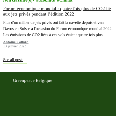
Non classifié(e)
Mobilité
Climat
Forum économique mondial : quatre fois plus de CO2 lié
aux jets privés pendant l’édition 2022
Plus d'un millier de jets privés ont fait la navette depuis et vers
Davos en Suisse à l'occasion du Forum économique mondial 2022.
Les émissions de CO2 liées à ces vols étaient quatre fois plus
élevées que ceux générés par les jets privés vers et depuis Davos
Antoine Collard
13 janvier 2023
lors d'une semaine moyenne. C'est ce que révèle…
See all posts
Greenpeace Belgique