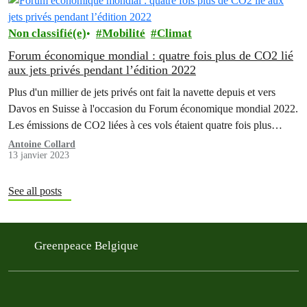
Non classifié(e)
Mobilité
Climat
Forum économique mondial : quatre fois plus de CO2 lié
aux jets privés pendant l’édition 2022
Plus d'un millier de jets privés ont fait la navette depuis et vers
Davos en Suisse à l'occasion du Forum économique mondial 2022.
Les émissions de CO2 liées à ces vols étaient quatre fois plus
élevées que ceux générés par les jets privés vers et depuis Davos
Antoine Collard
13 janvier 2023
lors d'une semaine moyenne. C'est ce que révèle…
See all posts
Greenpeace Belgique