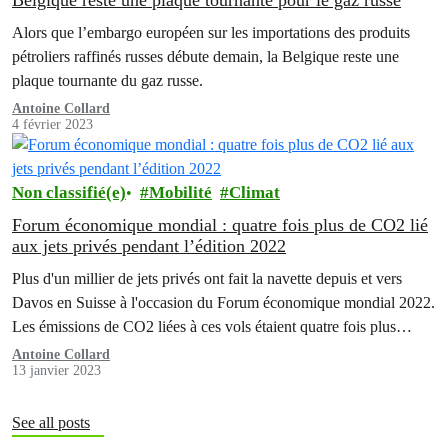
Belgique reste une plaque tournante pour le gaz russe
Alors que l’embargo européen sur les importations des produits
pétroliers raffinés russes débute demain, la Belgique reste une
plaque tournante du gaz russe.
Antoine Collard
4 février 2023
Non classifié(e)
Mobilité
Climat
Forum économique mondial : quatre fois plus de CO2 lié
aux jets privés pendant l’édition 2022
Plus d'un millier de jets privés ont fait la navette depuis et vers
Davos en Suisse à l'occasion du Forum économique mondial 2022.
Les émissions de CO2 liées à ces vols étaient quatre fois plus
élevées que ceux générés par les jets privés vers et depuis Davos
Antoine Collard
13 janvier 2023
lors d'une semaine moyenne. C'est ce que révèle…
See all posts