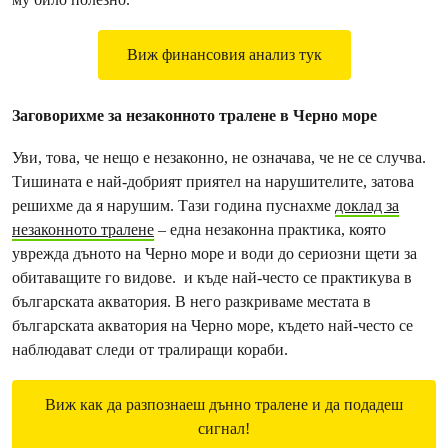
Виж финансовия анализ тук
Заговорихме за незаконното тралене в Черно море
Уви, това, че нещо е незаконно, не означава, че не се случва.
Тишината е най-добрият приятел на нарушителите, затова
решихме да я нарушим. Тази година пуснахме
доклад за
незаконното тралене
– една незаконна практика, която
уврежда дъното на Черно море и води до сериозни щети за
обитаващите го видове. и къде най-често се практикува в
българската акватория. В него разкриваме местата в
българската акватория на Черно море, където най-често се
наблюдават следи от тралиращи кораби.
Виж как да разпознаеш дънно тралене и да подадеш
сигнал!