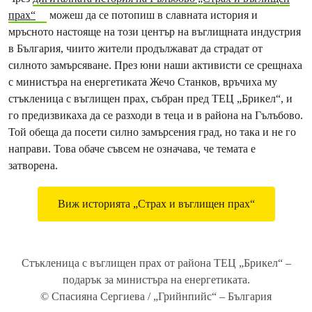
прах“
можеш да се потопиш в славната история и
мръсното настояще на този център на въглищната индустрия
в България, чиито жители продължават да страдат от
силното замърсяване. През юни наши активисти се срещнаха
с министъра на енергетиката Жечо Станков, връчиха му
стъкленица с въглищен прах, събран пред ТЕЦ „Брикел“, и
го предизвикаха да се разходи в теца и в района на Гълъбово.
Той обеща да посети силно замърсения град, но така и не го
направи. Това обаче съвсем не означава, че темата е
затворена.
Виж историята „Страх и въглищен прах“
Стъкленица с въглищен прах от района ТЕЦ „Брикел“ –
подарък за министъра на енергетиката.
© Спасияна Сергиева / „Грийнпийс“ – България