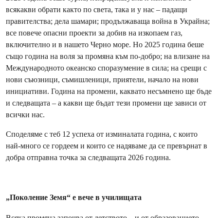
всякакви обрати както по света, така и у нас – падащи
правителства; дела шамари; продължаваща война в Украйна;
все повече опасни проекти за добив на изкопаем газ,
включително и в нашето Черно море. Но 2025 година беше
също година на воля за промяна към по-добро; на влизане на
Международното океанско споразумение в сила; на срещи с
нови съюзници, съмишленици, приятели, начало на нови
инициативи. Година на промени, каквато несъмнено ще бъде
и следващата – а какви ще бъдат тези промени ще зависи от
всички нас.
Споделяме с теб 12 успеха от изминалата година, с които
най-много се гордеем и които се надяваме да се превърнат в
добра отправна точка за следващата 2026 година.
„Поколение Земя“ е вече в училищата
Всяка промяна започва от детството – и от образованието.