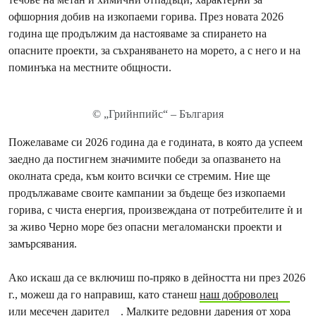
офшорния добив на изкопаеми горива. През новата 2026
година ще продължим да настояваме за спирането на
опасните проекти, за съхраняването на морето, а с него и на
поминъка на местните общности.
© „Грийнпийс“ – България
Пожелаваме си 2026 година да е годината, в която да успеем
заедно да постигнем значимите победи за опазването на
околната среда, към които всички се стремим. Ние ще
продължаваме своите кампании за бъдеще без изкопаеми
горива, с чиста енергия, произвеждана от потребителите ѝ и
за живо Черно море без опасни мегаломански проекти и
замърсявания.
Ако искаш да се включиш по-пряко в дейността ни през 2026
г., можеш да го направиш, като станеш
наш доброволец
или
месечен дарител
. Малките редовни дарения от хора