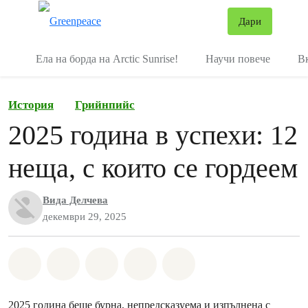
В
Дари
Меню
Ела на борда на Arctic Sunrise!
Научи повече
В
История
Грийнпийс
2025 година в успехи: 12
неща, с които се гордеем
Вида Делчева
декември 29, 2025
Споделете на Whatsapp
Споделете на Facebook
Споделете на Twitter
Споделете чрез Email
Share on Bluesky
2025 година беше бурна, непредсказуема и изпълнена с