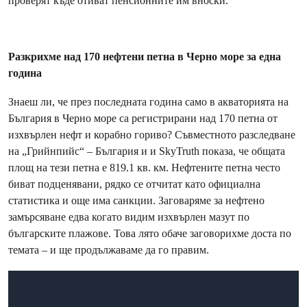
проверят къде отиват пенсионните им вноски.
Разкрихме над 170 нефтени петна в Черно море за една
година
Знаеш ли, че през последната година само в акваторията на
България в Черно море са регистрирани над 170 петна от
изхвърлен нефт и корабно гориво? Съвместното разследване
на „Грийнпийс“ – България и и SkyTruth показа, че общата
площ на тези петна е 819.1 кв. км. Нефтените петна често
биват подценявани, рядко се отчитат като официална
статистика и още има санкции. Заговаряме за нефтено
замърсяване едва когато видим изхвърлен мазут по
българските плажове. Това лято обаче заговорихме доста по
темата – и ще продължаваме да го правим.