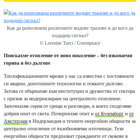
Как да разпознаеш различните видове тралове и до кого да
подадеш сигнал?
© Lorraine Turci / Greenpeace
Поискахме отопление от ново поколение – без изкопаеми
горива и без дългове
Топлофикационните мрежи у нас са известни с постоянните
си аварии, допотопните технологии и тежките дългове.
Затова се обърнахме към институции и дружества от сектора
с призив за модернизиране на централното отопление.
Започнахме серия от срещи и разговори, в които споделяме
добрия опит от света. Почерпихме опит и
от Кулемборг
и
от
Амстердам
в Нидерландия и техните енергийни общности за
централно отопление от възобновяеми източници. Тези
енергийни общности предпазват гражданите от скокове в