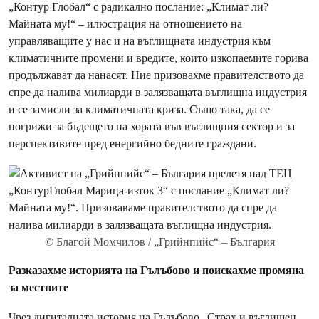
„Контур Глобал“ с радикално послание: „Климат ли?
Майната му!“ – илюстрация на отношението на
управляващите у нас и на въглищната индустрия към
климатичните промени и вредите, които изкопаемите горива
продължават да нанасят. Ние призовахме правителството да
спре да налива милиарди в залязващата въглищна индустрия
и се замисли за климатичната криза. Също така, да се
погрижи за бъдещето на хората във въглищния сектор и за
перспективите пред енергийно бедните граждани.
© Благой Момчилов / „Грийнпийс“ – България
Разказахме историята на Гълъбово и поискахме промяна
за местните
Чрез
дигиталната история на Гълъбово „Страх и въглищен