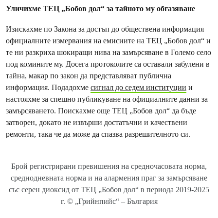
Уличихме ТЕЦ „Бобов дол“ за тайното му обгазяване
Изискахме по Закона за достъп до обществена информация
официалните измервания на емисиите на ТЕЦ „Бобов дол“ и
те ни разкриха шокиращи нива на замърсяване в Големо село
под комините му. Досега протоколите са оставали забулени в
тайна, макар по закон да представляват публична
информация. Подадохме
сигнал до седем институции
и
настояхме за спешно публикуване на официалните данни за
замърсяването. Поискахме още ТЕЦ „Бобов дол“ да бъде
затворен, докато не извърши достатъчни и качествени
ремонти, така че да може да спазва разрешителното си.
Брой регистрирани превишения на средночасовата норма,
среднодневната норма и на алармения праг за замърсяване
със серен диоксид от ТЕЦ „Бобов дол“ в периода 2019-2025
г. © „Грийнпийс“ – България