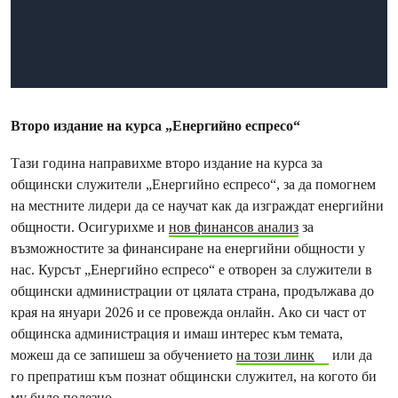
Второ издание на курса „Енергийно еспресо“
Тази година направихме второ издание на курса за
общински служители „Енергийно еспресо“, за да помогнем
на местните лидери да се научат как да изграждат енергийни
общности. Осигурихме и
нов финансов анализ
за
възможностите за финансиране на енергийни общности у
нас. Курсът „Енергийно еспресо“ е отворен за служители в
общински администрации от цялата страна, продължава до
края на януари 2026 и се провежда онлайн. Ако си част от
общинска администрация и имаш интерес към темата,
можеш да се запишеш за обучението
на този линк
или да
го препратиш към познат общински служител, на когото би
му било полезно.