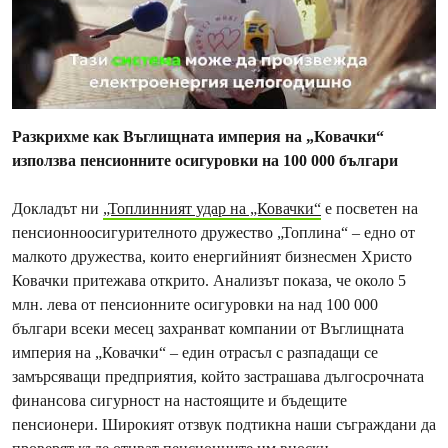
Разкрихме как Въглищната империя на „Ковачки“
използва пенсионните осигуровки на 100 000 българи
Докладът ни
„Топлинният удар на „Ковачки“
е посветен на
пенсионноосигурителното дружество „Топлина“ – едно от
малкото дружества, които енергийният бизнесмен Христо
Ковачки притежава открито. Анализът показа, че около 5
млн. лева от пенсионните осигуровки на над 100 000
българи всеки месец захранват компании от Въглищната
империя на „Ковачки“ – един отрасъл с разпадащи се
замърсяващи предприятия, който застрашава дългосрочната
финансова сигурност на настоящите и бъдещите
пенсионери. Широкият отзвук подтикна наши съграждани да