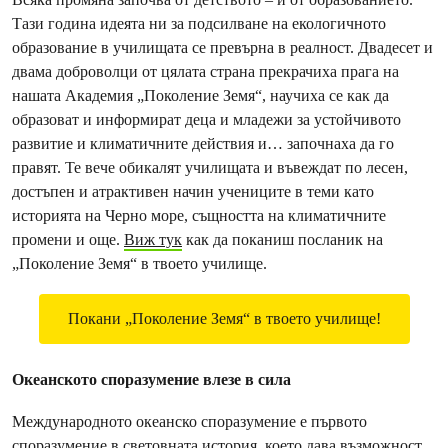
Тази година идеята ни за подсилване на екологичното
образование в училищата се превърна в реалност. Двадесет и
двама доброволци от цялата страна прекрачиха прага на
нашата Академия „Поколение Земя“, научиха се как да
образоват и информират деца и младежи за устойчивото
развитие и климатичните действия и… започнаха да го
правят. Те вече обикалят училищата и въвеждат по лесен,
достъпен и атрактивен начин учениците в теми като
историята на Черно море, същността на климатичните
промени и още.
Виж тук
как да поканиш посланик на
„Поколение Земя“ в твоето училище.
Покани „Поколение Земя“ в твоето училище!
Океанското споразумение влезе в сила
Международното океанско споразумение е първото
споразумение в световната история, което дава възможност