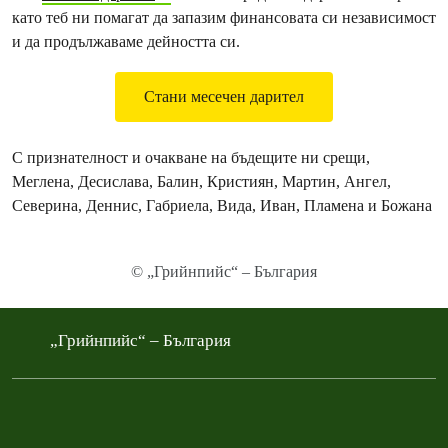
като теб ни помагат да запазим финансовата си независимост
и да продължаваме дейността си.
Стани месечен дарител
С признателност и очакване на бъдещите ни срещи,
Меглена, Десислава, Балин, Кристиян, Мартин, Ангел,
Северина, Деннис, Габриела, Вида, Иван, Пламена и Божана
© „Грийнпийс“ – България
„Грийнпийс“ – България