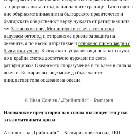
за природозащита отвъд националните граници. Тази година
ние обърнахме внимание на българското правителство и
българската общественост върху нуждата от ратификацията
му.
Застанахме пред Министерски съвет с гигантски
надуваем октопод
и отправихме призив за защита на
океаните, а по-късно изпратихме и
отворено писмо заедно с
български учени
. Българските управляващи останаха глухи,
но в крайна сметка достатъчно държави по света
ратифицираха Океанското споразумение и то влезе в сила за
всички. България все още може да бъде част от
инициативите за опазване на океана.
© Иван Дончев / „Грийнпийс“ – България
Напомнихме пред втория най-голям въглищен тец у нас
за климатичната криза
Активист на „Грийнпийс“ – България прелетя над ТЕЦ