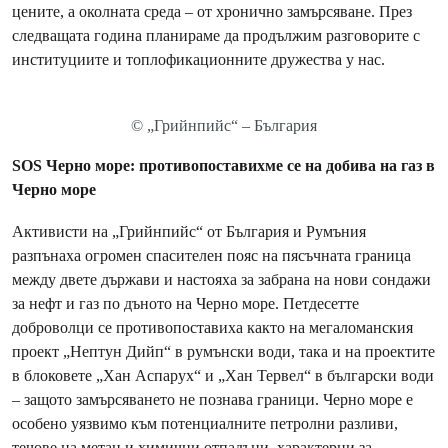
цените, а околната среда – от хронично замърсяване. През
следващата година планираме да продължим разговорите с
институциите и топлофикационните дружества у нас.
© „Грийнпийс“ – България
SOS Черно море: противопоставихме се на добива на газ в
Черно море
Активисти на „Грийнпийс“ от България и Румъния
разпънаха огромен спасителен пояс на пясъчната граница
между двете държави и настояха за забрана на нови сондажи
за нефт и газ по дъното на Черно море. Петдесетте
доброволци се противопоставиха както на мегаломанския
проект „Нептун Дийп“ в румънски води, така и на проектите
в блоковете „Хан Аспарух“ и „Хан Тервел“ в български води
– защото замърсяването не познава граници. Черно море е
особено уязвимо към потенциалните петролни разливи,
течове на метан и химични отпадъци, характерни за