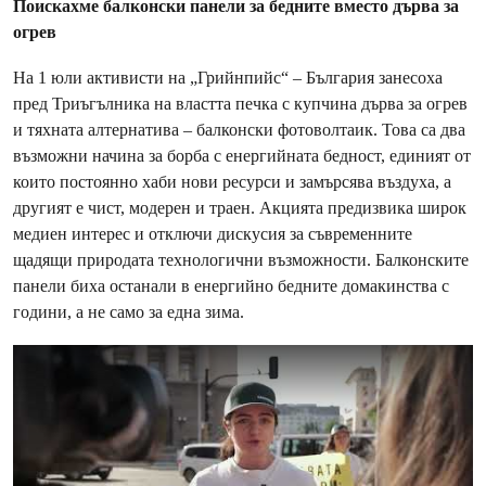
Поискахме балконски панели за бедните вместо дърва за
огрев
На 1 юли активисти на „Грийнпийс“ – България занесоха
пред Триъгълника на властта печка с купчина дърва за огрев
и тяхната алтернатива – балконски фотоволтаик. Това са два
възможни начина за борба с енергийната бедност, единият от
които постоянно хаби нови ресурси и замърсява въздуха, а
другият е чист, модерен и траен. Акцията предизвика широк
медиен интерес и отключи дискусия за съвременните
щадящи природата технологични възможности. Балконските
панели биха останали в енергийно бедните домакинства с
години, а не само за една зима.