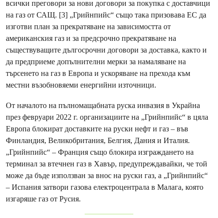
всички преговори за нови договори за покупка с доставчици
на газ от САЩ. [3] „Грийнпийс“ също така призовава ЕС да
изготви план за прекратяване на зависимостта от
американския газ и за предсрочно прекратяване на
съществуващите дългосрочни договори за доставка, както и
да предприеме допълнителни мерки за намаляване на
търсенето на газ в Европа и ускоряване на прехода към
местни възобновяеми енергийни източници.
От началото на пълномащабната руска инвазия в Украйна
през февруари 2022 г. организациите на „Грийнпийс“ в цяла
Европа блокират доставките на руски нефт и газ – във
Финландия, Великобритания, Белгия, Дания и Италия.
„Грийнпийс“ – Франция също блокира изграждането на
терминал за втечнен газ в Хавър, предупреждавайки, че той
може да бъде използван за внос на руски газ, а „Грийнпийс“
– Испания затвори газова електроцентрала в Малага, която
изгаряше газ от Русия.