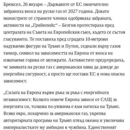
Брюксел, 26 януари – Държавите от ЕС окончателно
забраниха вноса на руски газ от 2027 година. Докато
министрите от страните членки одобряваха забраната,
активисти на „Грийнпийс“ – Белгия протестираха пред
централата на Съвета на Европейския съюз, където се състоя
гласуването. Те поставиха пред сградата 10-метрови
надуваеми фигури на Тръмп и Путин, седнали върху газов
танкер, символ на зависимостта на Европа от вноса на
изкопаеми горива от автократи. Активистите предупредиха,
че замяната на руски газ с американски няма да доведе до
енергийна сигурност, а просто ще постави ЕС в нова опасна
зависимост.
„Силата на Европа върви ръка за ръка с енергийната
независимост. Колкото повече Европа зависи от САЩ за
енергията си, толкова по-уязвима е към натиска на Тръмп.
Всяко евро, похарчено за американски газ, укрепва
авторитарната програма на Тръмп отвъд океана и увеличава
империалистките му амбиции в чужбина. Единственият