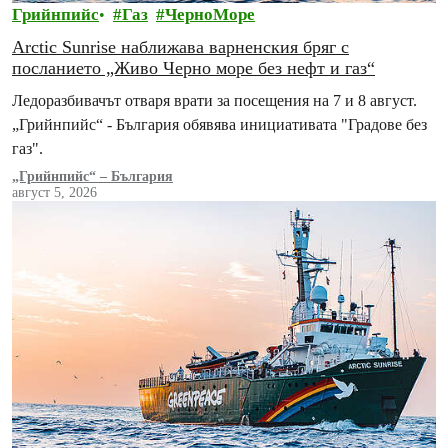
Грийнпийс
Газ
ЧерноМоре
Arctic Sunrise наближава варненския бряг с
посланието „Живо Черно море без нефт и газ“
Ледоразбивачът отваря врати за посещения на 7 и 8 август.
„Грийнпийс“ - България обявява инициативата "Градове без
газ".
„Грийнпийс“ – България
август 5, 2026