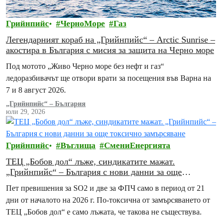
Грийнпийс
ЧерноМоре
Газ
Легендарният кораб на „Грийнпийс“ – Arctic Sunrise –
акостира в България с мисия за защита на Черно море
Под мотото „Живо Черно море без нефт и газ“
ледоразбивачът ще отвори врати за посещения във Варна на
7 и 8 август 2026.
„Грийнпийс“ – България
юли 29, 2026
Грийнпийс
Въглища
СмениЕнергията
ТЕЦ „Бобов дол“ лъже, синдикатите мажат.
„Грийнпийс“ – България с нови данни за още
токсично замърсяване
Пет превишения за SO2 и две за ФПЧ само в период от 21
дни от началото на 2026 г. По-токсична от замърсяването от
ТЕЦ „Бобов дол“ е само лъжата, че такова не съществува.