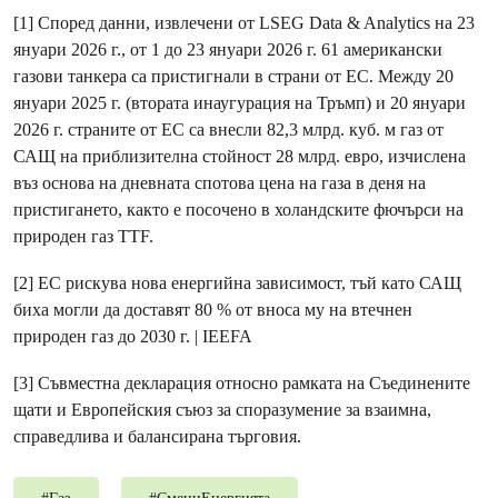
[1] Според данни, извлечени от LSEG Data & Analytics на 23
януари 2026 г., от 1 до 23 януари 2026 г. 61 американски
газови танкера са пристигнали в страни от ЕС. Между 20
януари 2025 г. (втората инаугурация на Тръмп) и 20 януари
2026 г. страните от ЕС са внесли 82,3 млрд. куб. м газ от
САЩ на приблизителна стойност 28 млрд. евро, изчислена
въз основа на дневната спотова цена на газа в деня на
пристигането, както е посочено в холандските фючърси на
природен газ TTF.
[2] ЕС рискува нова енергийна зависимост, тъй като САЩ
биха могли да доставят 80 % от вноса му на втечнен
природен газ до 2030 г. | IEEFA
[3] Съвместна декларация относно рамката на Съединените
щати и Европейския съюз за споразумение за взаимна,
справедлива и балансирана търговия.