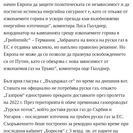
начин Европа да защити политическата си независимост и да
постигне истинска енергийна сигурност е, като се откаже от
изкопаемите горива и ускори прехода към възобновяеми
енергийни източници“, коментира Лиса Гьолднер,
координатор на кампанията срещу изкопаемите горива в
„Грийнпийс“ – Германия. „Забраната на вноса на руски газ в
ЕС е отдавна закъсняло, но напълно правилно решение. Но
Европа не може да си позволи да празнува освобождението
си от Путин, като се обвързва с нова зависимост от
изкопаемия газ на Тръмп”, коментира още Гьолднер.
България гласува с „Въздържал се“ по време на днешния вот.
Станата ни официално не потребява руски газ, откакто
„Газпром“ едностранно прекрати доставките през пролетта
на 2022 г. През територията ѝ обаче преминава газопроводът
„Турски поток“, който доставя руски газ до Сърбия и
Унгария – последният източник на тръбен руски газ за ЕС.
Съоръжението беше построено за рекордно кратко време при
последния кабинет „Борисов“ с 3 млрд. лв. от парите на