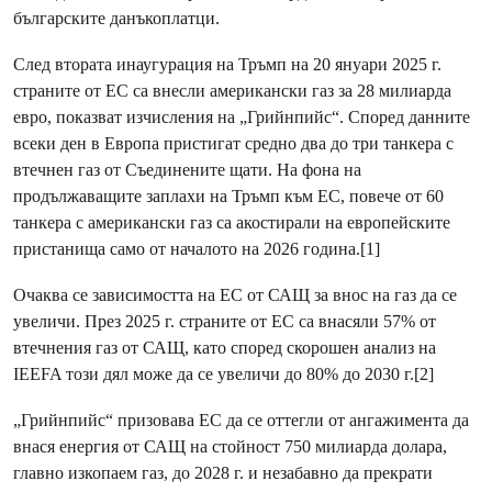
българските данъкоплатци.
След втората инаугурация на Тръмп на 20 януари 2025 г.
страните от ЕС са внесли американски газ за 28 милиарда
евро, показват изчисления на „Грийнпийс“. Според данните
всеки ден в Европа пристигат средно два до три танкера с
втечнен газ от Съединените щати. На фона на
продължаващите заплахи на Тръмп към ЕС, повече от 60
танкера с американски газ са акостирали на европейските
пристанища само от началото на 2026 година.[1]
Очаква се зависимостта на ЕС от САЩ за внос на газ да се
увеличи. През 2025 г. страните от ЕС са внасяли 57% от
втечнения газ от САЩ, като според скорошен анализ на
IEEFA този дял може да се увеличи до 80% до 2030 г.[2]
„Грийнпийс“ призовава ЕС да се оттегли от ангажимента да
внася енергия от САЩ на стойност 750 милиарда долара,
главно изкопаем газ, до 2028 г. и незабавно да прекрати