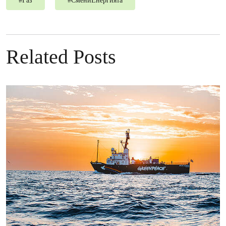
#
Газ
#
СмениЕнергията
Related Posts