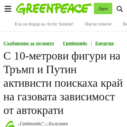
В
Дари
Меню
Ела на борда на Arctic Sunrise!
Научи повече
В
Съобщение за медиите
Грийнпийс
|
Енергия
С 10-метрови фигури на
Тръмп и Путин
активисти поискаха край
на газовата зависимост
от автократи
„Грийнпийс“ – България