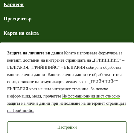
Кариери
Пресцентър
Карта на сайта
Политика на общността
Защита на личните ви данни
Когато използвате формуляра за
контакт, достъпен на интеренет страницата на „ГРИЙНПИЙС“ –
Архив на „Грийнпийс“ – България
БЪЛГАРИЯ, „ГРИЙНПИЙС“ – БЪЛГАРИЯ събира и обработва
вашите лични данни.
Вашите лични данни се обработват с цел
Авторско право
осъществяване на комуникация между вас и „ГРИЙНПИЙС“ –
БЪЛГАРИЯ чрез нашата интеренет страница.
За повече
Политика за защита на личните данни
информация, моля, прочетете
Информационния лист относно
защита на лични данни при използване на интеренет страницата
Защита на личните данни – информационен лист
на Грийнпийс.
Политика за бисквитките (cookies)
Настройки