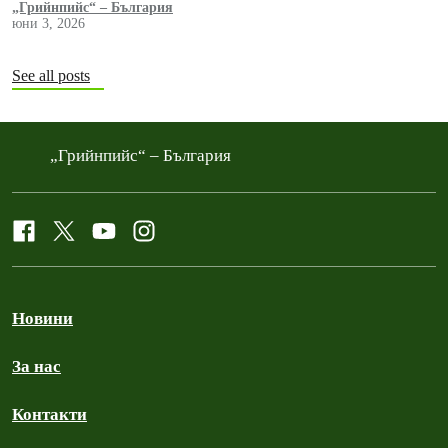
„Грийнпийс“ – България
юни 3, 2026
See all posts
„Грийнпийс“ – България
Новини
За нас
Контакти