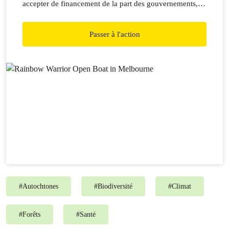
accepter de financement de la part des gouvernements,
d’entreprises ou de partis politiques. C’est ce qui garantit
notre liberté de parole et d’action face aux puissants
Passer à l'action
industriels et aux gouvernements.
#
Autochtones
#
Biodiversité
#
Climat
#
Forêts
#
Santé