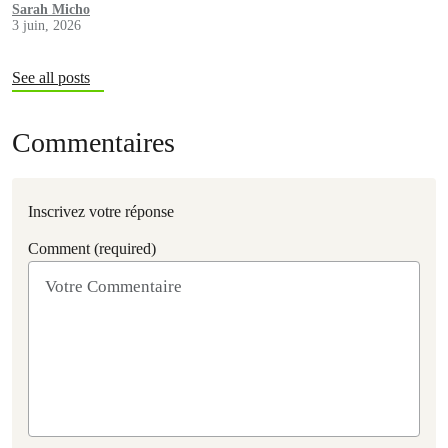
environnementale et aggravant les crises qui touchent les peuples
Sarah Micho
3 juin, 2026
autochtones d'Amazonie.
See all posts
Commentaires
Inscrivez votre réponse
Comment (required)