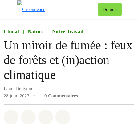
Af
Donner
Menu
Climat
|
Nature
|
Notre Travail
Un miroir de fumée : feux
de forêts et (in)action
climatique
Laura Bergamo
28 juin, 2023
•
0
Commentaires
Partager sur Whatsapp
Partager sur Facebook
Partager sur Twitter
Partager via Email