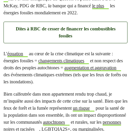
McKay, PDG de RBC,
la
banque qui a financé
le plus
les
énergies fossiles mondialement en 2022.
Dites à RBC de cesser de financer les combustibles
fossiles
L’
équation
au cœur de la crise climatique est la suivante :
énergies fossiles =
changements climatiques
et non respect des
droits des peuples autochtones =
augmentation et aggravation
des événements climatiques extrêmes (tels que les feux de forêts ou
les inondations).
Bien calfeutrée dans mon appartement rendu trop chaud, je
m’inquiète aussi des impacts de cette crise sur la santé. Bien que les
feux de forêt et la fumée représentent
un risque
pour la santé de
la population dans son ensemble, ils ont un impact disproportionné
sur les communautés
autochtones
et rurales, sur les
personnes
noires et racisées
,
LGBTQIA2S+
, ou marginalisées.