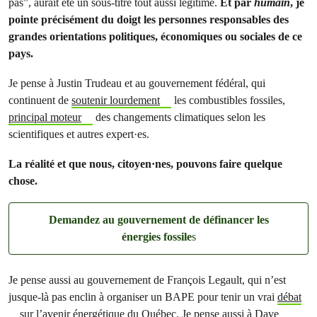
pas”, aurait été un sous-titre tout aussi légitime.
Et par
humain
, je
pointe précisément du doigt les personnes responsables des
grandes orientations politiques, économiques ou sociales de ce
pays.
Je pense à Justin Trudeau et au gouvernement fédéral, qui
continuent de
soutenir lourdement
les combustibles fossiles,
principal moteur
des changements climatiques selon les
scientifiques et autres expert·es.
La réalité et que nous, citoyen·nes, pouvons faire quelque
chose.
Demandez au gouvernement de définancer les
énergies fossile
s
Je pense aussi au gouvernement de François Legault, qui n’est
jusque-là pas enclin à organiser un BAPE pour tenir un vrai
débat
sur l’avenir énergétique du Québec. Je pense aussi à Dave