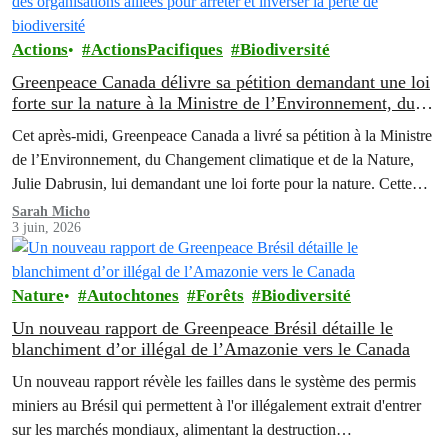
Actions
ActionsPacifiques
Biodiversité
Greenpeace Canada délivre sa pétition demandant une loi
forte sur la nature à la Ministre de l’Environnement, du
Changement climatique et de la Nature à Ottawa, en
Cet après-midi, Greenpeace Canada a livré sa pétition à la Ministre
parallèle de rencontres avec des organisations alliées pour
de l’Environnement, du Changement climatique et de la Nature,
arrêter et inverser la perte de biodiversité
Julie Dabrusin, lui demandant une loi forte pour la nature. Cette
pétition a été signée par plus de 116 000 personnes à travers le
Sarah Micho
3 juin, 2026
Canada, qui réclament que la nature soit protégée et que les…
Nature
Autochtones
Forêts
Biodiversité
Un nouveau rapport de Greenpeace Brésil détaille le
blanchiment d’or illégal de l’Amazonie vers le Canada
Un nouveau rapport révèle les failles dans le système des permis
miniers au Brésil qui permettent à l'or illégalement extrait d'entrer
sur les marchés mondiaux, alimentant la destruction