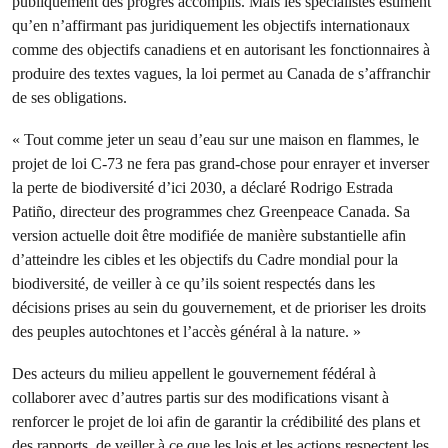
publiquement des progrès accomplis. Mais les spécialistes estiment
qu’en n’affirmant pas juridiquement les objectifs internationaux
comme des objectifs canadiens et en autorisant les fonctionnaires à
produire des textes vagues, la loi permet au Canada de s’affranchir
de ses obligations.
« Tout comme jeter un seau d’eau sur une maison en flammes, le
projet de loi C-73 ne fera pas grand-chose pour enrayer et inverser
la perte de biodiversité d’ici 2030, a déclaré Rodrigo Estrada
Patiño, directeur des programmes chez Greenpeace Canada. Sa
version actuelle doit être modifiée de manière substantielle afin
d’atteindre les cibles et les objectifs du Cadre mondial pour la
biodiversité, de veiller à ce qu’ils soient respectés dans les
décisions prises au sein du gouvernement, et de prioriser les droits
des peuples autochtones et l’accès général à la nature. »
Des acteurs du milieu appellent le gouvernement fédéral à
collaborer avec d’autres partis sur des modifications visant à
renforcer le projet de loi afin de garantir la crédibilité des plans et
des rapports, de veiller à ce que les lois et les actions respectent les