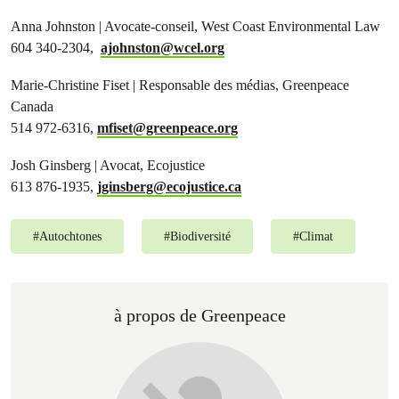
Anna Johnston | Avocate-conseil, West Coast Environmental Law
604 340-2304,
ajohnston@wcel.org
Marie-Christine Fiset | Responsable des médias, Greenpeace
Canada
514 972-6316,
mfiset@greenpeace.org
Josh Ginsberg | Avocat, Ecojustice
613 876-1935,
jginsberg@ecojustice.ca
#
Autochtones
#
Biodiversité
#
Climat
à propos de Greenpeace