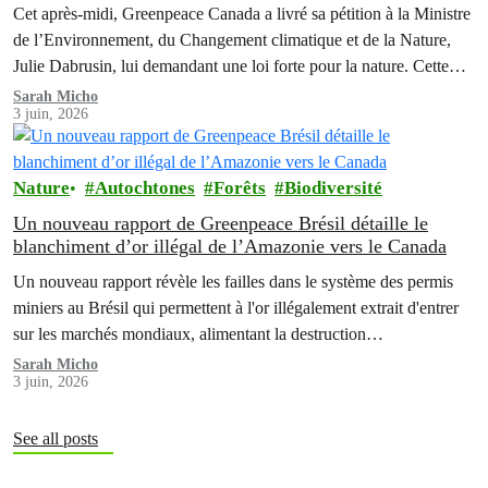
Changement climatique et de la Nature à Ottawa, en
Cet après-midi, Greenpeace Canada a livré sa pétition à la Ministre
parallèle de rencontres avec des organisations alliées pour
de l’Environnement, du Changement climatique et de la Nature,
arrêter et inverser la perte de biodiversité
Julie Dabrusin, lui demandant une loi forte pour la nature. Cette
pétition a été signée par plus de 116 000 personnes à travers le
Sarah Micho
3 juin, 2026
Canada, qui réclament que la nature soit protégée et que les…
Nature
Autochtones
Forêts
Biodiversité
Un nouveau rapport de Greenpeace Brésil détaille le
blanchiment d’or illégal de l’Amazonie vers le Canada
Un nouveau rapport révèle les failles dans le système des permis
miniers au Brésil qui permettent à l'or illégalement extrait d'entrer
sur les marchés mondiaux, alimentant la destruction
environnementale et aggravant les crises qui touchent les peuples
Sarah Micho
3 juin, 2026
autochtones d'Amazonie.
See all posts